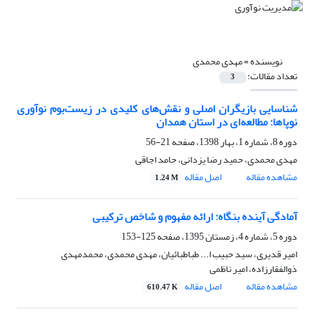
نویسنده =
مهدی محمدی
تعداد مقالات:
3
شناسایی بازیگران اصلی و نقش‌های کلیدی در زیست‌بوم نوآوری
نوپاها: مطالعه‌ای در استان همدان
دوره 8، شماره 1، بهار 1398، صفحه
21-56
مهدی محمدی، حمید رضا یزدانی، حامد اجاقی
مشاهده مقاله
اصل مقاله
1.24 M
آمادگی آینده بنگاه: ارائه مفهوم و شاخص ترکیبی
دوره 5، شماره 4، زمستان 1395، صفحه
125-153
امیر قدیری، سید حبیب ا... طباطبائیان، مهدی محمدی، محمدمهدی
ذوالفقارزاده، امیر ناظمی
مشاهده مقاله
اصل مقاله
610.47 K