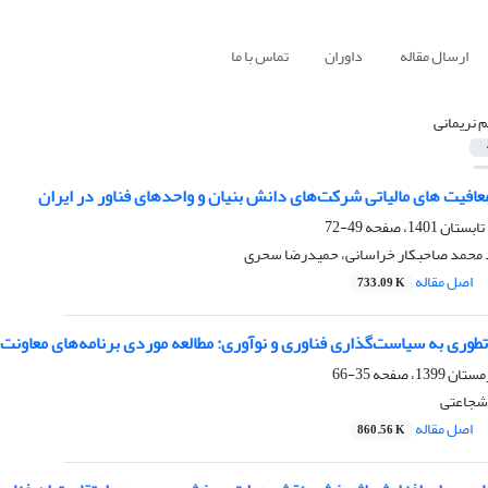
ارسال مقاله
داوران
تماس با ما
م نریمانی
معافیت های مالیاتی شرکت‌های دانش بنیان و واحدهای فناور در ایران
49-72
د محمد صاحبکار خراسانی، حمیدرضا سحری
اصل مقاله
733.09 K
طوری به سیاست‌گذاری فناوری و نوآوری: مطالعه موردی برنامه‌های معاونت
35-66
 شجاعتی
اصل مقاله
860.56 K