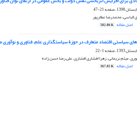
ادی برای افزایش اثربخشی نقش دولت و بخش عمومی در ارتقای توان فناوران
21-47
ی الیاسی، محمدرضا عطارپور
اصل مقاله
582.86 K
های سیاستی اقتصاد متعارف در حوزة سیاستگذاری علم، فناوری و نوآوری م
1-22
ی، میثم نریمانی، زهرا افشاری افشاری، علی رضا حسن زاده
اصل مقاله
367.85 K