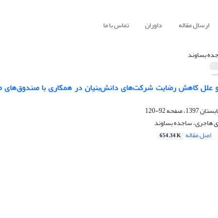
ارسال مقاله
داوران
تماس با ما
ده بساوند
و علل کاهش رضایت شرکت‌های دانش‌بنیان در همکاری با صندوق‌های مال
92-120
دی هاجری، ساجده بساوند
اصل مقاله
654.34 K