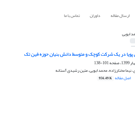
ارسال مقاله
داوران
تماس با ما
د ابویی
ی پویا در یک شرکت کوچک و متوسط دانش بنیان حوزه فین تک
101-138
یما مختارزاده، محمد ابویی، متین رشیدی آستانه
اصل مقاله
956.49 K