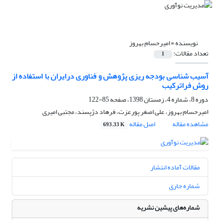
نویسنده =
امیرحسام بهروز
تعداد مقالات:
1
آسیب شناسی بودجه ریزی پژوهش و فناوری درایران ﺑﺎ اﺳﺘﻔﺎده از
روش ﻓﺮاﺗﺮﮐﯿﺐ
دوره 8، شماره 4، زمستان 1398، صفحه
85-122
امیرحسام بهروز، علی اصغر پورعزت، فرهاد دژپسند، مجتبی امیری
مشاهده مقاله
اصل مقاله
693.33 K
مقالات آماده انتشار
شماره جاری
شماره‌های پیشین نشریه