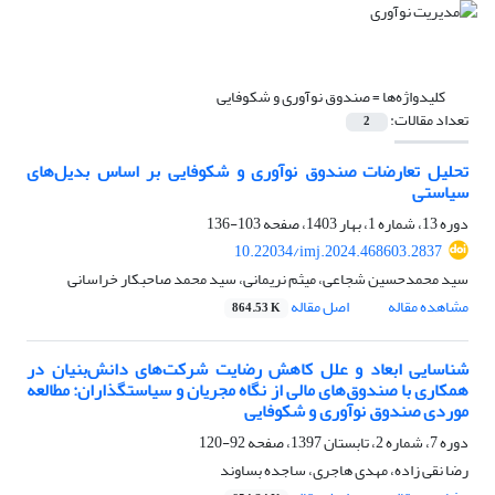
کلیدواژه‌ها =
صندوق نوآوری و شکوفایی
تعداد مقالات:
2
تحلیل تعارضات صندوق نوآوری و شکوفایی بر اساس بدیل‌های
سیاستی
دوره 13، شماره 1، بهار 1403، صفحه
103-136
10.22034/imj.2024.468603.2837
سید محمدحسین شجاعی، میثم نریمانی، سید محمد صاحبکار خراسانی
مشاهده مقاله
اصل مقاله
864.53 K
شناسایی ابعاد و علل کاهش رضایت شرکت‌های دانش‌بنیان در
همکاری با صندوق‌های مالی از نگاه مجریان و سیاستگذاران: مطالعه
موردی صندوق نوآوری و شکوفایی
دوره 7، شماره 2، تابستان 1397، صفحه
92-120
رضا نقی زاده، مهدی هاجری، ساجده بساوند