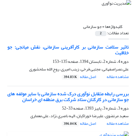
کلیدواژه‌ها =
جو سازمانی
تعداد مقالات:
2
تاثیر سلامت سازمانی بر کارآفرینی سازمانی، نقش میانجی: جو
خلاقیت
دوره 4، شماره 2، تابستان 1394، صفحه
135-153
علی نصراصفهانی، مجتبی فرخی، زینب امیری، روح الله سلحشوری
مشاهده مقاله
اصل مقاله
394.83 K
بررسی رابطه متقابل نوآوری درک شده سازمانی با سایر مولفه های
جو سازمانی در کارکنان ستاد شرکت برق منطقه ای خراسان
دوره 3، شماره 3، پاییز 1393، صفحه
33-52
سعید مرتضوی، علیرضا خوراکیان، الهه ناصری نژاد، علی معماری
مشاهده مقاله
اصل مقاله
396.04 K