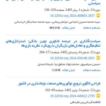
سیاستی
دوره 13، شماره 1، بهار 1403، صفحه
103-136
10.22034/imj.2024.468603.2837
سید محمدحسین شجاعی، میثم نریمانی، سید محمد صاحبکار خراسانی
مشاهده مقاله
اصل مقاله
864.53 K
سیاست‌گذاری در عرصه فناوری نوین بانکی: استراتژی‌های
تنظیم‌گری و تعادل‌های بازیگران با رویکرد نظریه بازی‌ها
دوره 12، شماره 4، زمستان 1402، صفحه
171-204
10.22034/imj.2024.456148.2821
حسین سیلسپور، محمدجواد محقق نیا، شیما احمدی
مشاهده مقاله
اصل مقاله
1.54 M
طراحی الگوی ترویج نوآوری‌های صنعت نوغانداری در کشور
دوره 12، شماره 3، پاییز 1402، صفحه
69-102
10.22034/imj.2024.446022.2793
فاطمه قربانی پیرعلیدهی