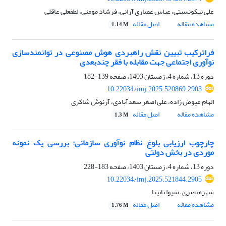
علی نیکونسبتی، عباس عصاری آرانی، فرشاد مومنی، لطفعلی عاقلی
مشاهده مقاله
اصل مقاله
1.14 M
فراترکیب تبیین نقش راهبردی هوش مصنوعی در توانمندسازی
نوآوری اجتماعی جهت مقابله با فقر چندبعدی
دوره 13، شماره 4، زمستان 1403، صفحه
139-182
10.22034/imj.2025.520869.2903
الهام عیوض زاده، علی اصغر سعدآبادی، آرنوش شاکری
مشاهده مقاله
اصل مقاله
1.3 M
چارچوب ارزیابی بلوغ نظام نوآوری سازمانی: بررسی یک نمونه
موردی در بخش دولتی
دوره 13، شماره 4، زمستان 1403، صفحه
183-228
10.22034/imj.2025.521844.2905
شهره نصری، َشیوا تاتینا
مشاهده مقاله
اصل مقاله
1.76 M