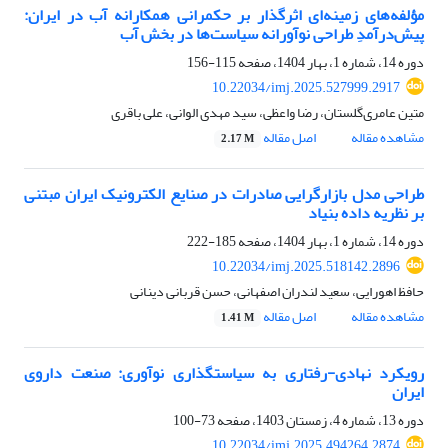
مؤلفه‌های زمینه‌ای اثرگذار بر حکمرانی همکارانه آب در ایران:
پیش‌درآمدِ طراحی نوآورانه سیاست‌ها در بخش آب
دوره 14، شماره 1، بهار 1404، صفحه
115-156
10.22034/imj.2025.527999.2917
متین عامری‌گلستان، رضا واعظی، سید مهدی الوانی، علی باقری
مشاهده مقاله
اصل مقاله
2.17 M
طراحی مدل بازارگرایی صادرات در صنایع الکترونیک ایران مبتنی
بر نظریه داده بنیاد
دوره 14، شماره 1، بهار 1404، صفحه
185-222
10.22034/imj.2025.518142.2896
حافظ اهورایی، سعید لندران اصفهانی، حسن قربانی دینانی
مشاهده مقاله
اصل مقاله
1.41 M
رویکرد نهادی-رفتاری به سیاستگذاری نوآوری: صنعت داروی
ایران
دوره 13، شماره 4، زمستان 1403، صفحه
73-100
10.22034/imj.2025.494264.2874