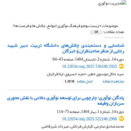
موضوعات =
زیست بوم و فرهنگ نوآوری (موانع، چالش ها و فرصت ها)
تعداد مقالات:
18
شناسایی و دسته‌بندی چالش‌های دانشگاه تربیت دبیر شهید
رجایی از منظر صاحبنظران و خبرگان
دوره 14، شماره 2، تابستان 1404، صفحه
43-84
10.22034/imj.2025.536190.2925
سید جلال موسوی خطیر، حمید خسروی، لیلا قرائیان
مشاهده مقاله
اصل مقاله
1.38 M
پادگان نوآوری: چارچوبی برای توسعه نوآوری دفاعی با نقش محوری
سربازان وظیفه
دوره 14، شماره 1، بهار 1404، صفحه
75-114
10.22034/imj.2025.522246.2906
محمدصادق صارمی، کیارش فرتاش، مهرداد شیرقاضی