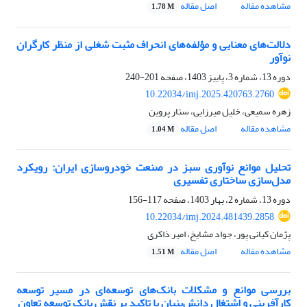
مشاهده مقاله
اصل مقاله
1.78 M
دلالت‌های معنایی و مؤلفه‌های انحراف مثبت شغلی از منظر کارگران
نوآور
دوره 13، شماره 3، پاییز 1403، صفحه
201-240
10.22034/imj.2025.420763.2760
زهره سمیعی، خلیل میرزایی، ستار پروین
مشاهده مقاله
اصل مقاله
1.04 M
تحلیل موانع نوآوری سبز در صنعت خودروسازی ایران: رویکرد
مدل‌سازی ساختاری تفسیری
دوره 13، شماره 2، بهار 1403، صفحه
117-156
10.22034/imj.2024.481439.2858
پژمان کیانی پور، جواد مشایخ، امیر ذاکری
مشاهده مقاله
اصل مقاله
1.51 M
بررسی موانع و مشکلات بانک‌‌های توسعه‌ای در مسیر توسعه
کارآفرینی و اشتغال دانش‌بنیان با تاکید بر نقش بانک توسعه تعاون