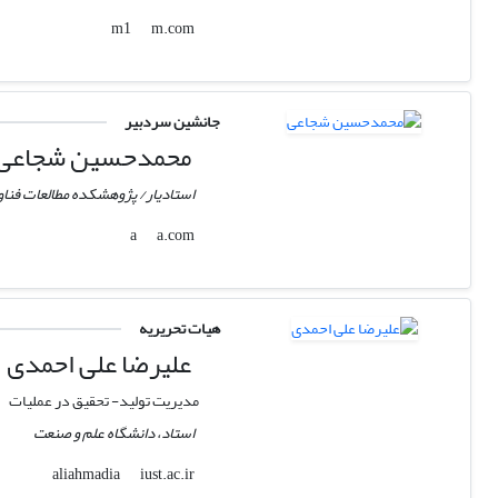
m.com
m1
جانشین سردبیر
محمدحسین شجاعی
استادیار/ پژوهشکده مطالعات فنا
a.com
a
هیات تحریریه
علیرضا علی احمدی
مدیریت تولید- تحقیق در عملیات
استاد، دانشگاه علم و صنعت
iust.ac.ir
aliahmadia