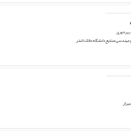
هره وری
 مهندسی صنایع دانشگاه مالک اشتر
شیراز