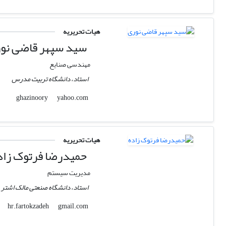
هیات تحریریه
سید سپهر قاضی نو
مهندسی صنایع
استاد، دانشگاه تربیت مدرس
yahoo.com
ghazinoory
هیات تحریریه
حمیدرضا فرتوک زاد
مدیریت سیستم
استاد، دانشگاه صنعتی مالک اشتر
gmail.com
hr.fartokzadeh