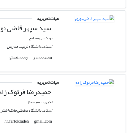
هیات تحریریه
سید سپهر قاضی نو
مهندسی صنایع
استاد، دانشگاه تربیت مدرس
yahoo.com
ghazinoory
هیات تحریریه
حمیدرضا فرتوک زاد
مدیریت سیستم
استاد، دانشگاه صنعتی مالک اشتر
gmail.com
hr.fartokzadeh