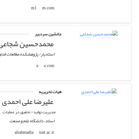
m.com
m1
جانشین سردبیر
محمدحسین شجاعی
استادیار/ پژوهشکده مطالعات فنا
a.com
a
هیات تحریریه
علیرضا علی احمدی
مدیریت تولید- تحقیق در عملیات
استاد، دانشگاه علم و صنعت
iust.ac.ir
aliahmadia