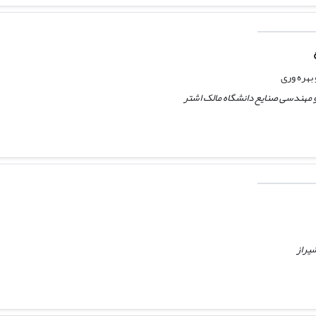
هره وری
 مهندسی صنایع دانشگاه مالک اشتر
شیراز