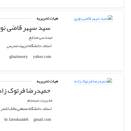
هیات تحریریه
سید سپهر قاضی نو
مهندسی صنایع
استاد، دانشگاه تربیت مدرس
yahoo.com
ghazinoory
هیات تحریریه
حمیدرضا فرتوک زاد
مدیریت سیستم
استاد، دانشگاه صنعتی مالک اشتر
gmail.com
hr.fartokzadeh