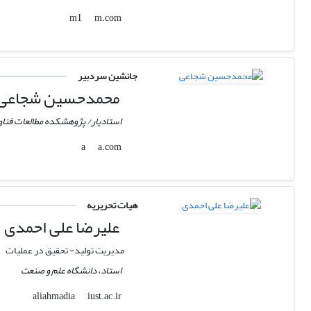
m.com
m1
جانشین سردبیر
محمدحسین شجاعی
استادیار/ پژوهشکده مطالعات فنا
a.com
a
هیات تحریریه
علیرضا علی احمدی
مدیریت تولید- تحقیق در عملیات
استاد، دانشگاه علم و صنعت
iust.ac.ir
aliahmadia