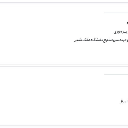
هره وری
 مهندسی صنایع دانشگاه مالک اشتر
شیراز