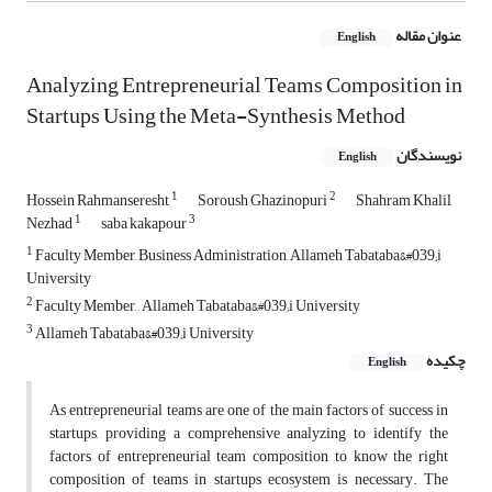
عنوان مقاله
English
Analyzing Entrepreneurial Teams Composition in
Startups Using the Meta-Synthesis Method
نویسندگان
English
1
2
Hossein Rahmanseresht
Soroush Ghazinopuri
Shahram Khalil
1
3
Nezhad
saba kakapour
1
Faculty Member, Business Administration, Allameh Tabataba&#039;i
University
2
Faculty Member, , Allameh Tabataba&#039;i University
3
Allameh Tabataba&#039;i University
چکیده
English
As entrepreneurial teams are one of the main factors of success in
startups, providing a comprehensive analyzing to identify the
factors of entrepreneurial team composition to know the right
composition of teams in startups ecosystem is necessary. The