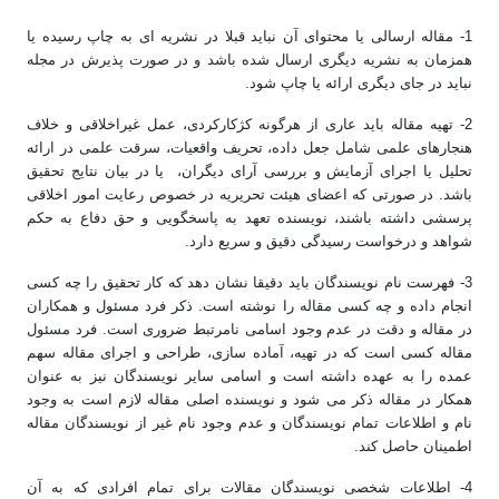
1- مقاله ارسالی یا محتوای آن نباید قبلا در نشریه ای به چاپ رسیده یا
همزمان به نشریه دیگری ارسال شده باشد و در صورت پذیرش در مجله
.
نباید در جای دیگری ارائه یا چاپ شود
2- تهیه مقاله باید عاری از هرگونه کژکارکردی، عمل غیراخلاقی و خلاف
هنجارهای علمی شامل جعل داده، تحریف واقعیات، سرقت علمی در ارائه
تحلیل یا اجرای آزمایش و بررسی آرای دیگران، یا در بیان نتایج تحقیق
باشد. در صورتی که اعضای هیئت تحریریه در خصوص رعایت امور اخلاقی
پرسشی داشته باشند، نویسنده تعهد به پاسخگویی و حق دفاع به حکم
.
شواهد و درخواست رسیدگی دقیق و سریع دارد
3- فهرست نام نویسندگان باید دقیقا نشان دهد که کار تحقیق را چه کسی
انجام داده و چه کسی مقاله را نوشته است. ذکر فرد مسئول و همکاران
در مقاله و دقت در عدم وجود اسامی نامرتبط ضروری است. فرد مسئول
مقاله کسی است که در تهیه، آماده سازی، طراحی و اجرای مقاله سهم
عمده را به عهده داشته است و اسامی سایر نویسندگان نیز به عنوان
همکار در مقاله ذکر می شود و نویسنده اصلی مقاله لازم است به وجود
نام و اطلاعات تمام نویسندگان و عدم وجود نام غیر از نویسندگان مقاله
.
اطمینان حاصل کند
4- اطلاعات شخصی نویسندگان مقالات برای تمام افرادی که به آن