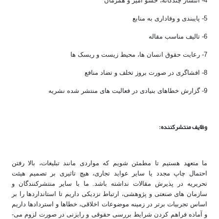
4- انتشار چندگانه، حشو آمیز و همزمان
5- پایبندی و وفاداری به منابع
6- تالیف مناسب مقاله
7- رعایت حقوق انسان­ ها، محیط زیست و ریسک ها
8- افشاگری در صورت بروز تخلف و تضاد منافع
9- گزارش خطاهای بنیادی در فعالیت­ های منتشر شده نشریه
وظایف منتشرکننده:
ما متعهد هستیم تا مطمئن شویم که مواردی مانند تبلیغات، بالا رفتن
احتمال چاپ مجدد یا سایر عواید تجاری، هیچ تاثیری بر تصمیم هیئت
تحریریه در پذیرش مقالات نداشته باشد. ما با سایر منتشرکنندگان و
سازمان های صنعتی و پژوهشی، ارتباط نزدیکی داریم تا استانداردها را بر
اساس تجربیات برتر در زمینه موضوعات اخلاقی، خطاها و استردادها داریم
و آماده فراهم کردن شرایط بررسی حقوقی و رایزنی در صورت لزوم می­