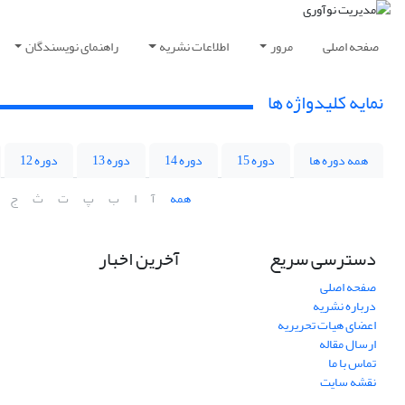
صفحه اصلی
مرور
اطلاعات نشریه
راهنمای نویسندگان
نمایه کلیدواژه ها
همه دوره ها
دوره 15
دوره 14
دوره 13
دوره 12
همه
آ
ا
ب
پ
ت
ث
ج
دسترسی سریع
آخرین اخبار
صفحه اصلی
درباره نشریه
اعضای هیات تحریریه
ارسال مقاله
تماس با ما
نقشه سایت