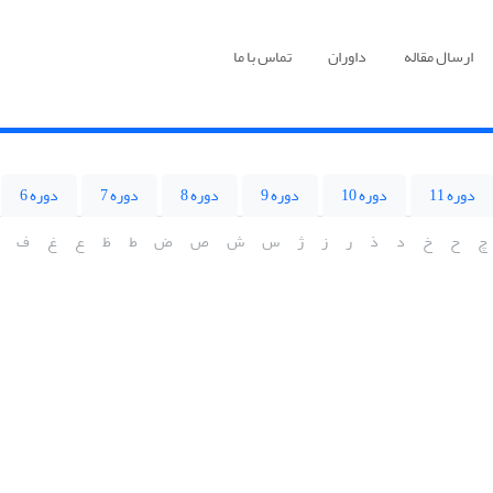
ارسال مقاله
داوران
تماس با ما
دوره 11
دوره 10
دوره 9
دوره 8
دوره 7
دوره 6
چ
ح
خ
د
ذ
ر
ز
ژ
س
ش
ص
ض
ط
ظ
ع
غ
ف