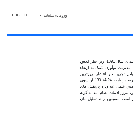
ورود به سامانه
ENGLISH
انجمن
1، زیر نظر
مدیریت نوآوری، کمک به ارتقاء
ل تجریبات و انتشار بروزترین
دستاوردهای علمی حوزه مدیریت نوآوری در سطح بین المللی، اشاره نمود. گواهی اعتبار علمی-پژوهشی این نشریه در تاریخ 1391/4/24 از سوی
وهش علمی (به ویژه پژوهش های
 مرور ادبیات نظام مند به گونه
است. همچنین ارائه تحلیل های