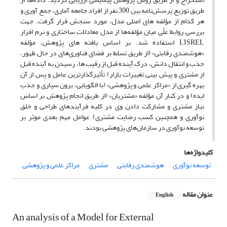
طریق توزیع پرسش‌نامه بین 300 نفر از افراد جامعه آماری، جمع آوری و
هر کدام از مؤلفه های اصلی مدل، مورد سنجش قرار گرفت. جهت
بررسی روابط علّی میان مؤلفه‌ها از مدل معادلات ساختاری و نرم افزار
LISREL استفاده شد. بر اساس یافته های پژوهش، مؤلفه
«هوشمندی رقابتی» (از طریق تسلط بر فضای فناوری‌های در حال ظهور،
جذب و انتقال دانش، درک آینده قبل از رقیب ها، رسیدن به آینده قبل
از مشتری و پیش بینی تغییرات بازار) تأثیرگذارترین عامل و پس از آن
بهره گیری از «مراکز علمی و پژوهشی» (با الگویابی، برون سپاری و جذب
ایده) و در کنار آن مؤلفه «مشتریان» (از طریق انجام پژوهش بر اساس
نیاز مشتری و مشارکت دادن وی در کلیه فرآیندهای طراحی و خلق
نوآوری و همچنین کسب رضایت مشتری) عوامل مهم بعدی موثر بر
توسعه نوآوری در سازمان‌های پژوهشی بودند.
کلیدواژه‌ها
توسعه نوآوری
هوشمندی رقابتی
مشتری
مراکز علمی و پژوهشی
عنوان مقاله
English
An analysis of a Model for External