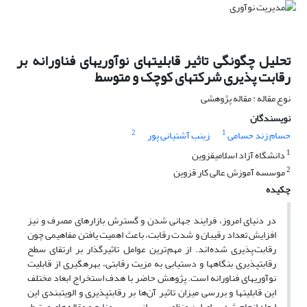
تحلیل چگونگی تاثیر قابلیت‎های نوآوری‎های فناورانه بر
رقابت پذیری شرکت‎های کوچک و متوسط
نوع مقاله : مقاله پژوهشی
نویسندگان
2
1
حسام زند حسامی
زینب آشتیانی پور
1
دانشگاه آزاد اسلامی‎قزوین
2
موسسه آموزش عالی کار قزوین
چکیده
در دنیای امروز، فرایند جهانی شدن و گسترش بازارهای مصرف و نیز
افزایش تعداد رقیبان و شدت رقابت، باعث اهمیت یافتن مفاهیمی چون
رقابت پذیری شده اند. از مهم ترین عوامل تاثیرگذار بر ارتقای سطح
رقابت‎پذیری‎ بنگاه‎ها و دستیابی به مزیت رقابتی، بهره‎گیری از قابلیت‌
نوآوری‎های فناورانه است. پژوهش حاضر با هدف استخراج ابعاد مختلف
این قابلیت‎ها و بررسی میزان تاثیر آن‌ها بر رقابت‎پذیری و الویت‏بندی این
ابعاد انجام شد. برای این منظور، پس از بررسی منابع و مقاله های مرتبط،