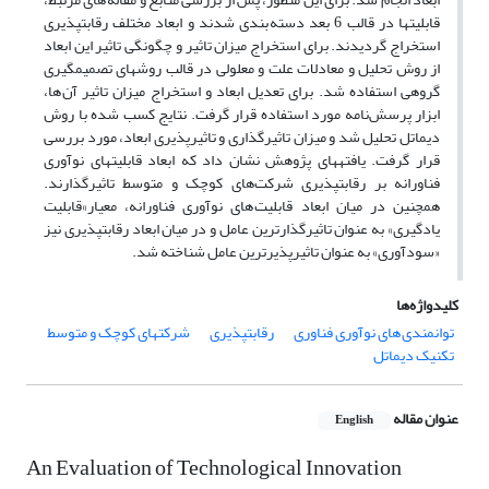
استخراج گردیدند. برای استخراج میزان تاثیر و چگونگی تاثیر این ابعاد
از روش تحلیل و معادلات علت و معلولی در قالب روش‎های تصمیم‎گیری
گروهی استفاده شد. برای تعدیل ابعاد و استخراج میزان تاثیر آن ها،
ابزار پرسش‌نامه مورد استفاده قرار گرفت. نتایج کسب شده با روش
دیماتل تحلیل شد و میزان تاثیرگذاری و تاثیرپذیری ابعاد، مورد بررسی
قرار گرفت. یافته‎های پژوهش نشان داد که ابعاد قابلیت‎های نوآوری
فناورانه بر رقابت‎پذیری شرکت‌های کوچک و متوسط تاثیرگذارند.
همچنین در میان ابعاد قابلیت های نوآوری فناورانه، معیار»قابلیت
یادگیری» به عنوان تاثیرگذارترین عامل و در میان ابعاد رقابت‎پذیری نیز
«سودآوری» به عنوان تاثیرپذیرترین عامل شناخته شد.
کلیدواژه‌ها
توانمندی های نوآوری فناوری
رقابت‎پذیری‎
شرکتهای کوچک و متوسط
تکنیک دیماتل
عنوان مقاله
English
An Evaluation of Technological Innovation