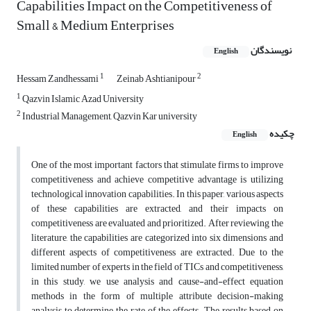
Capabilities Impact on the Competitiveness of
Small & Medium Enterprises
نویسندگان
English
1
2
Hessam Zandhessami
Zeinab Ashtianipour
1
Qazvin Islamic Azad University
2
Industrial Management, Qazvin Kar university
چکیده
English
One of the most important factors that stimulate firms to improve
competitiveness and achieve competitive advantage is utilizing
technological innovation capabilities. In this paper, various aspects
of these capabilities are extracted, and their impacts on
competitiveness are evaluated and prioritized. After reviewing the
literature, the capabilities are categorized into six dimensions and
different aspects of competitiveness are extracted. Due to the
limited number of experts in the field of TICs and competitiveness,
in this study, we use analysis and cause-and-effect equation
methods in the form of multiple attribute decision-making
analysis to determine the rate of the effects. The results based on