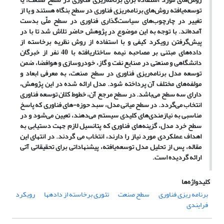
توسعه
یافته روش
های برنامه
ریزی فناوری در سطح بنگاه هستند و یا از
تغییر در چارچوب
های سیاست
گذاری فناوری در سطح ملّی بدست
آمده
اند. با توجه به این موضوع در پژوهش حاضر تلاش شد تا با در
پیش
گرفتن رویکرد کیفی و با استفاده از روش نظریه برخاسته از
داده
های مبتنی بر مصاحبه نیمه ساختاریافته با 40 نفر از خبرگان
دانشگاهی و صنعتی در صنایع نفت و گاز، خودروسازی و هوافضا، ضمن
توسعه مدل برنامه
ریزی فناوری در سطح صنعت، به معرفی ابعاد و
مولفه
های مختلف آن پرداخته شود. مدل ارائه شده در این پژوهش،
دارای سه سطح می
باشد. در سطح مرجع آن، خطوط کلان توسعه فناوری
انتخاب می
گردد. در سطح میانی مدل، سبد حوزه-های فناوری که پاسخ
مناسبی به نیازمندی
های کلیدی سیستم می
دهند، تعیین می
شود و در
سطح خرد مدل، گزینه
های فناوری که پتانسیل لازم جهت دستیابی به
اهداف عملکردی مورد نیاز را دارند، انتخاب می گردند. در انتهای این
مقاله، پس از تحلیل مدل توسعه
یافته، پیشنهاداتی برای تحقیقاتی آتی
ارائه گردیده است.
کلیدواژه‌ها
برنامه ریزی فناوری
سطح صنعت
تئوری برخاسته از دادهها
رویکرد
فرایندی