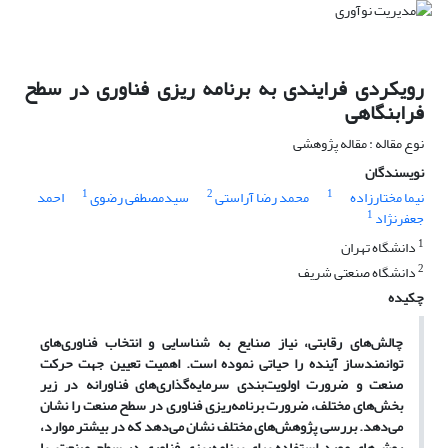
رویکردی فرایندی به برنامه ریزی فناوری در سطح
فرابنگاهی
نوع مقاله : مقاله پژوهشی
نویسندگان
1
2
1
نیما مختارزاده
محمد رضا آراستی
سیدمصطفی رضوی
احمد
1
جعفرنژاد
1
دانشگاه تهران
2
دانشگاه صنعتی شریف
چکیده
چالش
های رقابتی، نیاز صنایع به شناسایی و انتخاب فناوری
های
توانمندساز آینده را حیاتی نموده است. اهمیت تعیین جهت حرکت
صنعت و ضرورت اولویت
بندی سرمایه
گذاری
های فناورانه در زیر
بخش
های مختلف، ضرورت برنامه
ریزی فناوری در سطح صنعت را نشان
می
دهد. بررسی پژوهش
های مختلف نشان می
دهد که در بیشتر موارد،
روش
های مورد استفاده برای برنامه
ریزی فناوری در سطح صنعت، یا