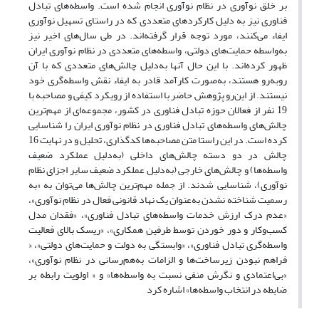
بر خلق نوآوری در نظام نوآوری انجام شده است. واسطه‌های تبادل
فناوری نیز به دلیل کارکردهای متعددی که در راستای تسهیل نوآوری
ایفاء می‌کنند، مورد توجه قرار گرفته‌اند. در طی سال‌های اخیر نیز
به‌واسطه حمایت‌های دولتی، واسطه‌های متعددی در نظام نوآوری ایران
ظهور کرده‌اند. با این حال آنها به‌دلیل چالش‌های متعددی که با آن
روبه‌رو هستند، به‌صورت کارآمد قادر به ایفاء نقش واسطه‌گری خود
نیستند. از این‌رو پژوهش حاضر با استفاده از رویکرد کیفی و مصاحبه با
19 نفر از فعالان حوزه تبادل فناوری در کشور، مجموعه‌ای از مهم‌ترین
چالش‌های واسطه‌های تبادل فناوری در نظام نوآوری ایران را شناسایی
کرده است. در این راستا متن مصاحبه‌ها کدگذاری، تحلیل و در نهایت 16
چالش در دو دسته چالش‌های داخلی (به‌دلیل عملکرد ضعیف
واسطه‌ها) و چالش‌های خارجی (به‌دلیل عملکرد ضعیف سایر اجزای نظام
نوآوری)، شناسایی شدند. از جمله مهم‌ترین چالش‌ها می‌توان به «به
رسمیت شناخته نشدن به‌عنوان یک نهاد قانونی فعال در نظام نوآوری»،
«عدم درک ارزش خدمات واسطه‌های تبادل فناوری»، «فقدان مدل
کسب‌وکار و دور خوردن توسط طرفین همکاری»، «ریسک بالای فعالیت
واسطه‌گری تبادل فناوری»، «وابستگی به دولت و حمایت‌های دولتی»، «
فراهم نبودن زیرساخت‌ها و الزامات به‌هم‌رسانی در نظام نوآوری»،
«بی‌اعتمادی و نگرش منفی نسبت به واسطه‌ها» و « اولویت رابطه بر
ضابطه در انتخاب واسطه‌ها» اشاره کرد