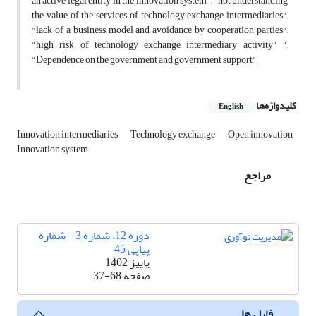
an active legal entity in the innovation system", "not understanding
the value of the services of technology exchange intermediaries",
"lack of a business model and avoidance by cooperation parties",
"high risk of technology exchange intermediary activity" ",
"Dependence on the government and government support",
کلیدواژه‌ها
English
Innovation intermediaries
Technology exchange
Open innovation
Innovation system
مراجع
دوره 12، شماره 3 - شماره
پیاپی 45
پاییز 1402
صفحه
37-68
فایل ها