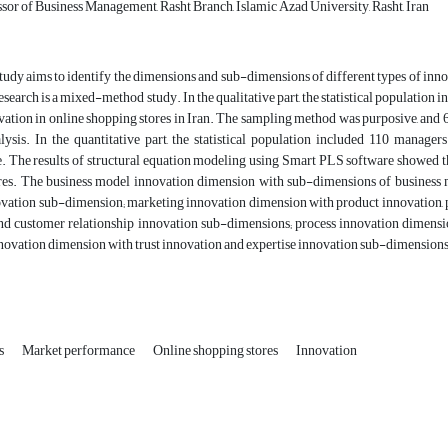
sor of Business Management, Rasht Branch, Islamic Azad University, Rasht, Iran
tudy aims to identify the dimensions and sub-dimensions of different types of inn
esearch is a mixed-method study. In the qualitative part, the statistical population 
vation in online shopping stores in Iran. The sampling method was purposive, and 6
alysis. In the quantitative part, the statistical population included 110 manage
. The results of structural equation modeling using Smart PLS software showed th
res. The business model innovation dimension with sub-dimensions of business 
ovation sub-dimension; marketing innovation dimension with product innovation, pr
and customer relationship innovation sub-dimensions; process innovation dimens
novation dimension with trust innovation and expertise innovation sub-dimensions
ts
Market performance
Online shopping stores
Innovation