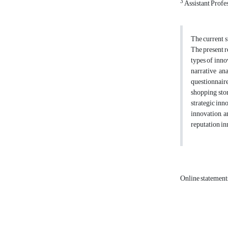
3
Assistant Profes
The current s
The present r
types of inno
narrative an
questionnaire
shopping sto
strategic inn
innovation, 
reputation in
Online statemen