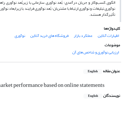
الگوی کسب‌وکار و جریان درآمدی؛ بُعد نوآوری سازمانی با زیربُعد نوآوری راهب
نوآوری تبلیغات و نوآوری ارتباط با مشتریان؛ بُعد نوآوری فرایند با زیرابعاد نوآو
تأثیرگذار هستند.
کلیدواژه‌ها
اظهارات آنلاین
عملکرد بازار
فروشگاه های خرید آنلاین
نوآوری
موضوعات
ارزیابی نوآوری و شاخص های آن
عنوان مقاله
English
 market performance based on online statements
نویسندگان
English