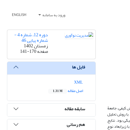
ورود به سامانه
ENGLISH
دوره 12، شماره 4 -
شماره پیاپی 46
زمستان 1402
صفحه
141-170
فایل ها
XML
اصل مقاله
1.31 M
خش کیفی، جامعۀ
سابقه مقاله
شور است. روش نمونه‏گیری، قضاوتی بود که 69 روایت انتخاب شد. با روش تحلیل
 الکترونیکی بود. نتایج
هم رسانی
وکار با زیرابعاد نوع