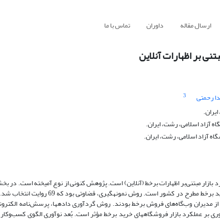
ارسال مقاله
داوران
تماس با ما
بتنی بر اظهارات آنلاین
3
دا رحمتی
یران.
ه آزاد اسلامی، رشت، ایران.
اه آزاد اسلامی، رشت، ایران.
لکرد بازار مبتنی‌بر اظهارات برخط (آنلاین) است. پژوهش کنونی از نوع آمیخته است. در ب
آماری شامل روایت‏های مربوط به ابعاد و زیرابعاد انواع نوآوری فروشگاه­های خرید برخط مطرح در ک
 شبکه این بخش ارائه شد. در بخش کمی، جامعه آماری شامل 110 نفر از مدیران ­وب‌گاه‌های فروش برخط بودند. روش گردآوری داده­ها، پرسش‌نامه
ه­وسیله نرم­افزار Smart PLS، نشان داد که نوآوری بر عملکرد بازار ­فروشگاه­های خرید برخط مؤثر است. بُعد نوآوری الگوی کسب‌