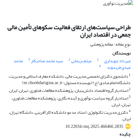
طراحی سیاست‌های ارتقای فعالیت سکوهای تأمین مالی
جمعی در اقتصاد ایران
نوع مقاله : مقاله پژوهشی
نویسندگان
3
2
1
مهرداد چوبداری
میثم نریمانی
سید محمد صاحبکار
محمد
4
مهدی فریدوند
1
دانشجوی دکترای تخصصی مدیریت مالی، دانشکده معارف اسلامی و مدیریت،
دانشگاه امام صادق (ع) (نویسنده مسئول: m.choobdari@isu.ac.ir)
2
استادیار گروه اقتصاد دانش‌بنیان، پژوهشکده مطالعات فناوری، تهران، ایران.
3
استادیار گروه سیاست نوآوری و آینده نگاری، پژوهشکده مطالعات فناوری،
تهران، ایران.
4
دکتری مدیریت تکنولوژی، استاد مدعو دانشکده کارآفرینی، دانشگاه تهران،
ایران.
10.22034/imj.2025.466466.2835
چکیده