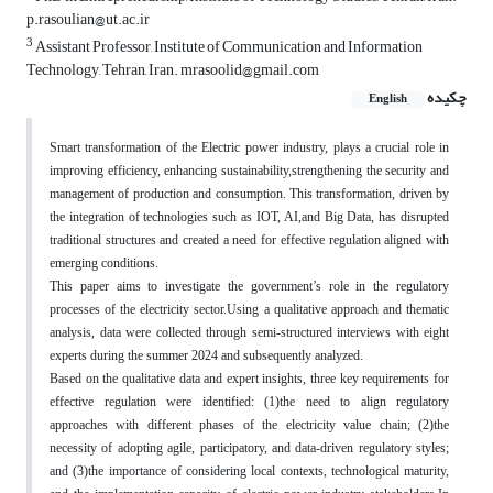
p.rasoulian@ut.ac.ir
3
Assistant Professor, Institute of Communication and Information
Technology, Tehran, Iran. mrasoolid@gmail.com
چکیده
English
Smart transformation of the Electric power industry, plays a crucial role in
improving efficiency, enhancing sustainability,strengthening the security and
management of production and consumption. This transformation, driven by
the integration of technologies such as IOT, AI,and Big Data, has disrupted
traditional structures and created a need for effective regulation aligned with
emerging conditions.
This paper aims to investigate the government’s role in the regulatory
processes of the electricity sector.Using a qualitative approach and thematic
analysis, data were collected through semi-structured interviews with eight
experts during the summer 2024 and subsequently analyzed.
Based on the qualitative data and expert insights, three key requirements for
effective regulation were identified: (1)the need to align regulatory
approaches with different phases of the electricity value chain; (2)the
necessity of adopting agile, participatory, and data-driven regulatory styles;
and (3)the importance of considering local contexts, technological maturity,