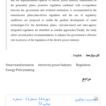
and the implementation capacity of electric power industry stakeholders.In
the generation phase, proactive regulation combined with co-regulation
between the government and technical institutions is recommended.In the
transmission phase,data-driven regulation and the use of regulatory
sandboxes are proposed to enable the gradual development of smart
technologies.For the distribution phase, outcome-based and inter-agency
integrated regulation are identified as suitable approaches.Finally, the study
offers several policy recommendations to enhance the government’s effective
role in process of the regulation of the electric power industry.
کلیدواژه‌ها
English
Smart transformation
electricity power Industry
Regulation
Energy Policymaking
مراجع
دوره 14، شماره 2 - شماره
پیاپی 52