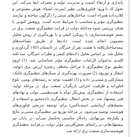
پایداری و ارتقاء امنیت و مدیریت تولید و مصرف ایفا می‌کند. این
تحول که با ورود فناوری‌هایی نظیر اینترنت اشیاء، هوش مصنوعی و
کلان‌داده همراه است، ساختارهای سنتی را دگرگون ساخته و نیازمند
تنظیم‌گری مؤثر و متناسب با شرایط جدید است. پژوهش کنونی با
هدف بررسی نحوه مداخله دولت در فرایند تنظیم‌گری صنعت برق در
بستر هوشمندسازی، با رویکرد کیفی و با بهره‌گیری از روش تحلیل
مضمون انجام شده است. داده‌ها از طریق مصاحبه‌های
نیمه‌ساختاریافته با هشت نفر از خبرگان در تابستان 1403 گردآوری و
تحلیل شد. بر اساس تحلیل داده‌های کیفی و نظرات خبرگان، سه نکته
کلیدی به‌عنوان الزامات تنظیم‌گری مؤثر شناسایی شد: (1) لزوم
تطبیق نوع تنظیم‌گری با مراحل مختلف زنجیره ارزش برق (تولید،
انتقال و توزیع)، (2) ضرورت بهره‌گیری از سبک‌های تنظیم‌گری چابک،
مشارکتی و مبتنی‌بر داده و (3) اهمیت توجه به زمینه‌های بومی، بلوغ
فناورانه و ظرفیت اجرایی بازیگران صنعت برق. در مرحله تولید،
استفاده از تنظیم‌گری پیش‌نگر توأم با هم‌تنظیمی دولت و نهادهای
فنی پیشنهاد شد. در بخش انتقال، تنظیم‌گری داده‌محور و استفاده از
محیط‌های آزمایشی (سندباکس) برای توسعه تدریجی فناوری‌های
هوشمند توصیه می‌شود. در مرحله توزیع نیز تنظیم‌گری مبتنی‌بر نتایج
و یکپارچه بین‌نهادی، راه‌کار مناسبی به‌شُمار می‌آید. در پایان نیز
پیشنهادهایی در راستای نقش‌آفرینی مؤثر دولت در فرایند تنظیم‌گری
هوشمندسازی صنعت برق ارائه شد.