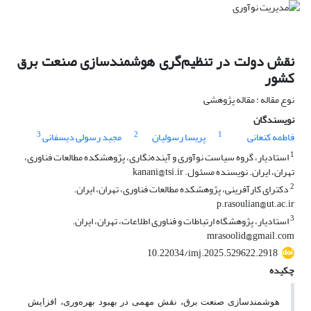
نقش دولت در تنظیم‌گری هوشمندسازی صنعت برق
کشور
نوع مقاله : مقاله پژوهشی
نویسندگان
3
2
1
فاطمه کنعانی
پریسا رسولیان
مجید رسولی دیسفانی
1
استادیار، گروه سیاست نوآوری و آینده‎‌نگاری، پژوهشکده مطالعات فناوری،
تهران، ایران. نویسنده مسئول. kanani@tsi.ir
2
دکترای کارآفرینی، پژوهشکده مطالعات فناوری، تهران، ایران.
p.rasoulian@ut.ac.ir
3
استادیار، پژوهشگاه ارتباطات و فناوری اطلاعات، تهران، ایران.
mrasoolid@gmail.com
10.22034/imj.2025.529622.2918
چکیده
هوشمندسازی صنعت برق، نقش مهمی در بهبود بهره‌وری، افزایش