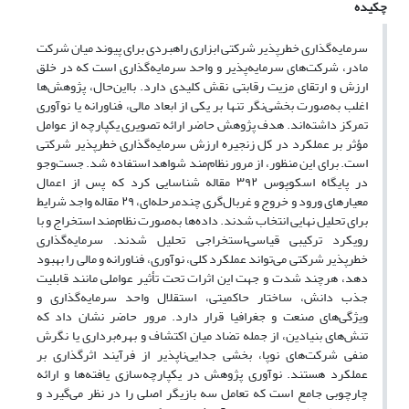
چکیده
سرمایه‌گذاری خطرپذیر شرکتی ابزاری راهبردی برای پیوند میان شرکت‌
مادر، شرکت‌های سرمایه‌پذیر و واحد سرمایه‌گذاری است که در خلق
ارزش و ارتقای مزیت رقابتی نقش کلیدی دارد. بااین‌حال، پژوهش‌ها
اغلب به‌صورت بخشی‌نگر تنها بر یکی از ابعاد مالی، فناورانه یا نوآوری
تمرکز داشته‌اند. هدف پژوهش حاضر ارائه تصویری یکپارچه از عوامل
مؤثر بر عملکرد در کل زنجیره ارزش سرمایه‌گذاری خطرپذیر شرکتی
است. برای این منظور، از مرور نظام‌مند شواهد استفاده شد. جست‌وجو
در پایگاه اسکوپوس ۳۹۲ مقاله شناسایی کرد که پس از اعمال
معیارهای ورود و خروج و غربال‌گری چندمرحله‌ای، ۲۹ مقاله واجد شرایط
برای تحلیل نهایی انتخاب شدند. داده‌ها به‌صورت نظام‌مند استخراج و با
رویکرد ترکیبی قیاسی
–
استخراجی تحلیل شدند. سرمایه‌گذاری
خطرپذیر شرکتی می‌تواند عملکرد کلی، نوآوری، فناورانه و مالی را بهبود
دهد، هرچند شدت و جهت این اثرات تحت تأثیر عواملی مانند قابلیت
جذب دانش، ساختار حاکمیتی، استقلال واحد سرمایه‌گذاری و
ویژگی‌های صنعت و جغرافیا قرار دارد. مرور حاضر نشان داد که
تنش‌های بنیادین، از جمله تضاد میان اکتشاف و بهره‌برداری یا نگرش
منفی شرکت‌های نوپا، بخشی جدایی‌ناپذیر از فرآیند اثرگذاری بر
عملکرد هستند. نوآوری پژوهش در یکپارچه‌سازی یافته‌ها و ارائه
چارچوبی جامع است که تعامل سه بازیگر اصلی را در نظر می‌گیرد و