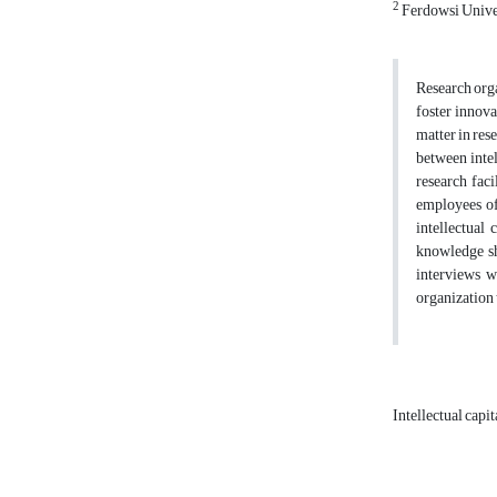
2
Ferdowsi Unive
Research orga
foster innova
matter in rese
between inte
research fac
employees of
intellectual
knowledge sh
interviews w
organization 
Intellectual capit