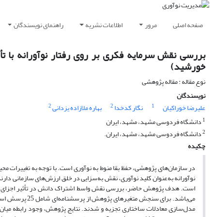
صفحه اصلی
مرور
اطلاعات نشریه
راهنمای نویسندگان
بررسی نقش سرمایه فکری بر روی رفتار نوآورانه با ت
خورشید)
نوع مقاله : مقاله پژوهشی
نویسندگان
2
2
1
علیرضا خوراکیان
نگار کدخدا
بهاره ملازاده یزدانی
1
دانشگاه فردوسی مشهد، مشهد، ایران
2
دانشگاه فردوسی مشهد، مشهد، ایران.
چکیده
در سازمان
های پژوهشی، حفظ بقا منوط به نوآوری است. با توجه به تغییرات محی
نوآورانه به
عنوان کلید نوآوری، نقش به
سزایی در خلق ارزش
های سازمانی دارند
است. هدف پژوهش حاضر، بررسی نقش واسط اشتراک دانش در تأثیر اجزای سرما
می
باشد. برای سنجش متغیرهای پژوهش از پرسشنامه
ای شامل 25 پرسش استفاده شد. این پرسشنامه، میان 80 نفر از کارکنان سازمان مورد مطالعه توزیع گردید و داده
مدل
سازی معادلات ساختاری تجزیه و شدند. نتایج پژوهش، وجود رابطه میان ب