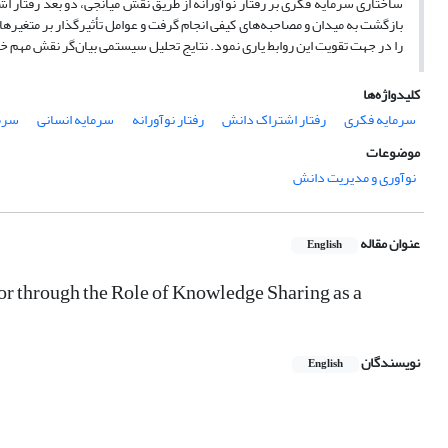
ساختاری سرمایة فکری بر رفتار نوآورانه از طریق نقش میانجی، دو بعد رفتار اش
بازگشت به میدان و مصاحبه
های کیفی انجام گرفت و عوامل تأثیرگذار بر متغیرها 
را در جهت تقویت این روابط یاری نمود. نتایج تحلیل سیستمی بیان
گر نقش مهم خل
کلیدواژه‌ها
سرمایه فکری
رفتار اشتراک دانش
رفتار نوآورانه
سرمایه انسانی
سرم
موضوعات
نوآوری و مدیریت دانش
عنوان مقاله
English
ior through the Role of Knowledge Sharing as a
نویسندگان
English