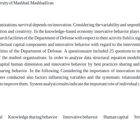
rsity of Mashhad.Mashhad,Iran
nizations survival depends on innovation. Considering the variability and unpredi
tion and creativity. In the knowledge-based economy, innovative behavior plays a
arch facilities of the Department of Defense with respect to their activity field is sig
llectual capital components and innovative behavior with regard to the interve
ilities of the Department of Defense. A questionnaire included 25 questions to
 the studied organizations. In order to analyze data, structural equation model
 capital human dimension and innovative behavior by best practices sharing and 
aring behavior. In the following, Considering the importance of innovation in t
ere conducted also factors influencing variables and the systematic relationsh
to improve them. System analysis results indicate the important role of individual c
al
Knowledge sharing behavior
Innovative behavior
Human capital
Str