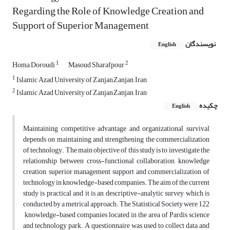
Regarding the Role of Knowledge Creation and
Support of Superior Management
نویسندگان
English
1
2
Homa Doroudi
Masoud Sharafpour
1
Islamic Azad University of Zanjan,Zanjan, Iran
2
Islamic Azad University of Zanjan,Zanjan, Iran
چکیده
English
Maintaining competitive advantage and organizational survival
depends on maintaining and strengthening the commercialization
of technology. The main objective of this study is to investigate the
relationship between cross-functional collaboration, knowledge
creation, superior management support and commercialization of
technology in knowledge-based companies. The aim of the current
study is practical and it is an descriptive-analytic survey which is
conducted by a metrical approach. The Statistical Society were 122
knowledge-based companies located in the area of Pardis science
and technology park. A questionnaire was used to collect data and