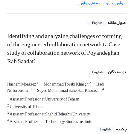
نوآوری باز و شبکه های نوآوری
عنوان مقاله
English
Identifying and analyzing challenges of forming
of the engineered collaboration network (a Case
study of collaboration network of Poyandeghan
Rah Saadat)
نویسندگان
English
1
2
Hashem Moazzez
Mohammad Torabi Khargh
Hadi
3
4
Nilforoushan
Seyed Mohammad Sahebkar Khorasani
1
Assistant Professor at University of Tehran
2
University of Tehran
3
Assistant Professor at Shahid Beheshti University
4
Assistant Professor at Technology Studies Institute
چکیده
English