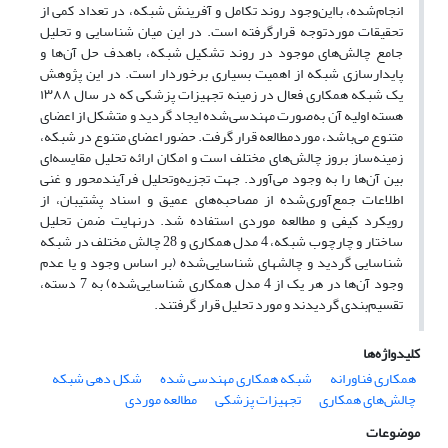
انجام‌شده، بااین‌وجود روند تکامل و آفرینش شبکه، در تعداد کمی از
تحقیقات موردتوجه قرارگرفته است. در این میان شناسایی و تحلیل
جامع چالش‌های موجود در روند تشکیل شبکه، باهدف حل آن‌ها و
پایدارسازی شبکه از اهمیت بسیاری برخوردار است. در این پژوهش
یک شبکه همکاری فعال در زمینه تجهیزات پزشکی که در سال ۱۳۸۸
هسته اولیه آن به‌صورت مهندسی‌شده ایجاد گردید و متشکل از اعضای
متنوع می‌باشد، موردمطالعه قرار گرفت. حضور اعضای متنوع در شبکه،
زمینه‌ساز بروز چالش‌های مختلف است و امکان ارائه تحلیل مقایسه‌ای
بین آن‌ها را به وجود می‌آورد. جهت تجزیه‌وتحلیل‌ فرآیندمحور و غنی
اطلاعات جمع‌آوری‌شده از مصاحبه‌های عمیق و اسناد پشتیبان، از
رویکرد کیفی و مطالعه موردی استفاده شد. درنهایت ضمن تحلیل
ساختار و چارچوب شبکه، 4 مدل همکاری و 28 چالش مختلف در شبکه
شناسایی گردید و چالش­های شناسایی‌شده (بر اساس وجود و یا عدم
وجود آن‌ها در هر یک از 4 مدل همکاری شناسایی‌شده) به 7 دسته،
تقسیم‌بندی گردیدند و مورد تحلیل قرار گرفتند.
کلیدواژه‌ها
همکاری فناورانه
شبکه همکاری مهندسی شده
شکل دهی شبکه
چالش‌های همکاری
تجهیزات پزشکی
مطالعه موردی
موضوعات