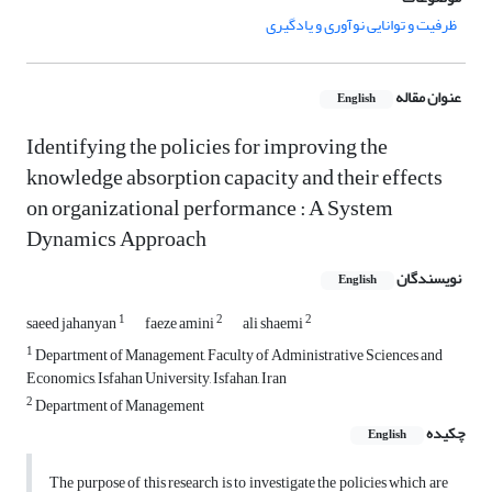
ظرفیت و توانایی نوآوری و یادگیری
عنوان مقاله
English
Identifying the policies for improving the
knowledge absorption capacity and their effects
on organizational performance : A System
Dynamics Approach
نویسندگان
English
1
2
2
saeed jahanyan
faeze amini
ali shaemi
1
Department of Management, Faculty of Administrative Sciences and
Economics, Isfahan University, Isfahan, Iran
2
Department of Management
چکیده
English
The purpose of this research is to investigate the policies which are