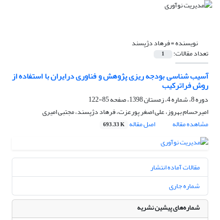
نویسنده =
فرهاد دژپسند
تعداد مقالات:
1
آسیب شناسی بودجه ریزی پژوهش و فناوری درایران ﺑﺎ اﺳﺘﻔﺎده از
روش ﻓﺮاﺗﺮﮐﯿﺐ
دوره 8، شماره 4، زمستان 1398، صفحه
85-122
امیرحسام بهروز، علی اصغر پورعزت، فرهاد دژپسند، مجتبی امیری
مشاهده مقاله
اصل مقاله
693.33 K
مقالات آماده انتشار
شماره جاری
شماره‌های پیشین نشریه