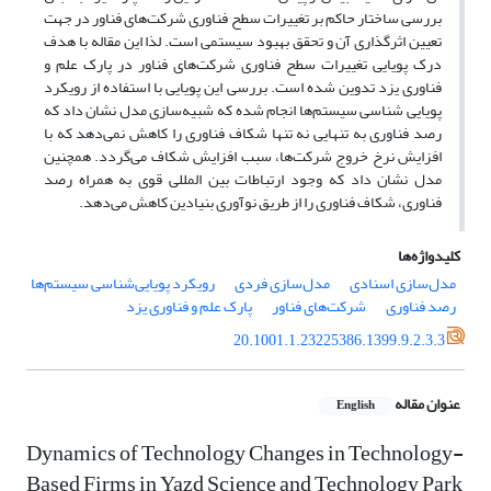
بررسی ساختار حاکم بر تغییرات سطح فناوری شرکت‌های فناور در جهت
تعیین اثرگذاری آن و تحقق بهبود سیستمی است. لذا این مقاله با هدف
درک پویایی تغییرات سطح فناوری شرکت‌های فناور در پارک علم و
فناوری یزد تدوین شده است. بررسی این پویایی با استفاده از رویکرد
پویایی شناسی سیستم‌ها انجام شده که شبیه‌سازی مدل نشان داد که
رصد فناوری به تنهایی نه تنها شکاف فناوری را کاهش نمی‌دهد که با
افزایش نرخ خروج شرکت‌ها، سبب افزایش شکاف می‌گردد. همچنین
مدل نشان داد که وجود ارتباطات بین المللی قوی به همراه رصد
فناوری، شکاف فناوری را از طریق نوآوری بنیادین کاهش می‌دهد.
کلیدواژه‌ها
مدل‌سازی اسنادی
مدل‌سازی فردی
رویکرد پویایی‌شناسی سیستم‌ها
رصد فناوری
شرکت‌های فناور
پارک علم و فناوری یزد
20.1001.1.23225386.1399.9.2.3.3
عنوان مقاله
English
Dynamics of Technology Changes in Technology-
Based Firms in Yazd Science and Technology Park