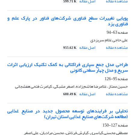
مشاهده مقاله
اصل مقاله
599.71 K
پویایی تغییرات سطح فناوری شرکت‌های فناور در پارک علم و
فناوری یزد
صفحه
63-94
علی حاجی غلام سریزدی
مشاهده مقاله
اصل مقاله
955.62 K
طراحی مدل جمع سپاری فراکتالی به کمک تکنیک ارزیابی اثرات
سریع و مدل چهار سطحی کانونی
صفحه
95-126
حسین ممتاز، غلامرضا هاشم زاده، اصغر مشبکی، کیامرث فتحی هفشجانی
مشاهده مقاله
اصل مقاله
680.49 K
تحلیلی بر فرایندهای توسعه محصول جدید در صنایع غذایی
(مطالعه شرکت‌های صنایع غذایی استان تهران)
صفحه
127-150
مصطفی محسنی کیاسری، کیارش فرتاش، محسن مرادیان، علی اصغر