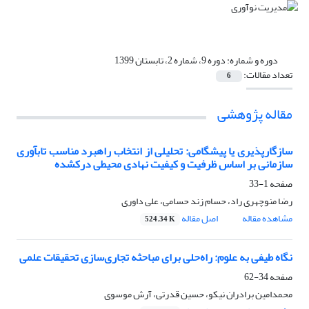
دوره و شماره:
دوره 9، شماره 2، تابستان 1399
تعداد مقالات:
6
مقاله پژوهشی
سازگارپذیری یا پیشگامی: تحلیلی از انتخاب راهبرد مناسب تاب‏آوری
سازمانی بر اساس ظرفیت و کیفیت نهادی محیطی درک‏شده
صفحه
1-33
رضا منوچهری راد، حسام زند حسامی، علی داوری
مشاهده مقاله
اصل مقاله
524.34 K
نگاه طیفی به علوم: راه‌حلی برای مباحثه تجاری‌سازی تحقیقات علمی
صفحه
34-62
محمدامین برادران نیکو، حسین قدرتی، آرش موسوی