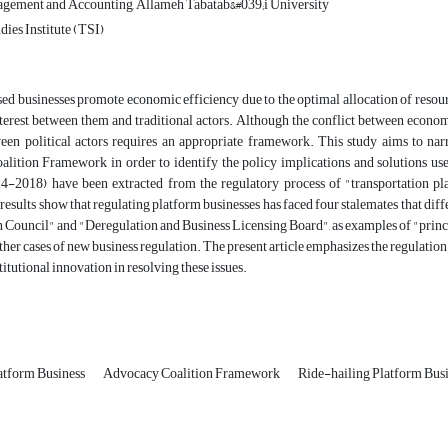
agement and Accounting, Allameh Tabatab&#039;i University
ies Institute (TSI)
d businesses promote economic efficiency due to the optimal allocation of resource
nterest between them and traditional actors. Although the conflict between econo
ween political actors requires an appropriate framework. This study aims to nar
ition Framework in order to identify the policy implications and solutions used i
14-2018) have been extracted from the regulatory process of "transportation pl
results show that regulating platform businesses has faced four stalemates that diff
Council" and "Deregulation and Business Licensing Board", as examples of "princip
ther cases of new business regulation. The present article emphasizes the regulation 
titutional innovation in resolving these issues.
atform Business
Advocacy Coalition Framework
Ride-hailing Platform Bus