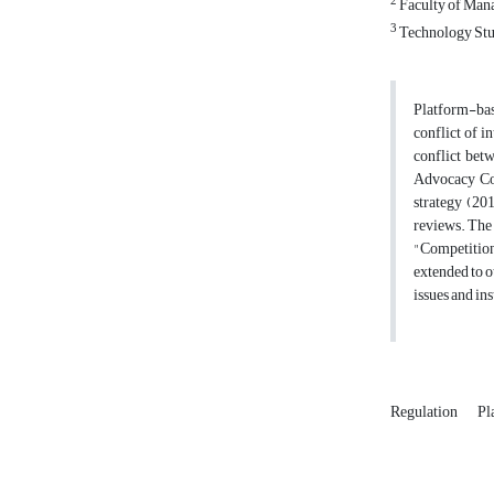
2
Faculty of Man
3
Technology Stud
Platform-base
conflict of i
conflict bet
Advocacy Coal
strategy (20
reviews. The 
"Competition 
extended to o
issues and ins
Regulation
Pl