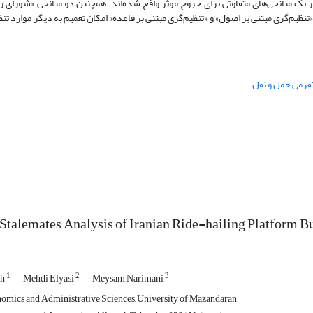
 یک میانجی‌های متفاوتی برای خروج موثر واقع شده‌اند. همچنین دو میانجی «شورای ر
نظیم‌گری مبتنی بر اصول» و «تنظیم‌گری مبتنی بر قاعده» امکان تعمیم به دیگر موارد ت
فرمی حمل و نقل
Stalemates Analysis of Iranian Ride-hailing Platform 
1
2
3
eh
Mehdi Elyasi
Meysam Narimani
nomics and Administrative Sciences, University of Mazandaran