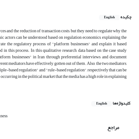
چکیده
English
s and the reduction of transaction costs, but they need to regulate why the
mic actors can be understood based on regulation economics, explaining the
rate the regulatory process of "platform businesses" and explain it based
n this process. In this qualitative research, data based on the case study
atform businesses" in Iran through preferential interviews and document
erent mediators have effectively gotten out of them. Also, the two mediators,
le-based regulation" and "rule-based regulation", respectively that can be
occurring in the political market that the media has a high role in explaining
کلیدواژه‌ها
English
iness
مراجع