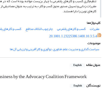
تنظیم‌گری کسبب و کارهای پلتفرمی با چهار بن‌بست مواجه بوده است که در هر
مقررات زدایی و تسهیل صدور مجوز کسب و کار» به ترتیب به عنوان مصادیقی از «ت
کارهای نوین را دارا هستند.
کلیدواژه‌ها
مقررات
کسب و کارهای پلتفرمی
چارچوب ائتلاف مدافع
کسب و کارهای پلت
20.1001.1.23225386.1400.10.3.5.4
موضوعات
سیاست گذاری و مدیریت علم، فناوری، نوآوری و کارآفرینی و ارزیابی آن ها
عنوان مقاله
English
Business by the Advocacy Coalition Framework
نویسندگان
English