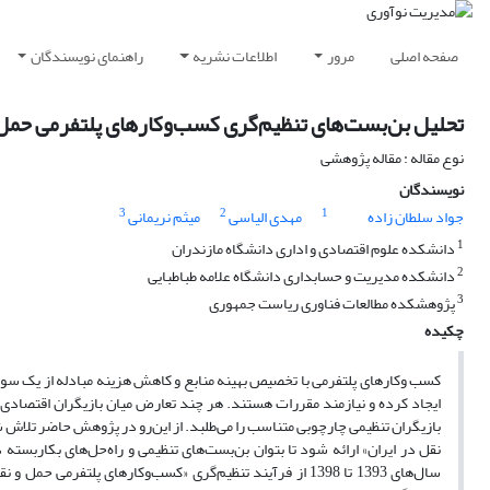
صفحه اصلی
مرور
اطلاعات نشریه
راهنمای نویسندگان
تحلیل بن‌بست‌های تنظیم‌گری کسب‌وکارهای پلتفرمی حمل و
نوع مقاله : مقاله پژوهشی
نویسندگان
3
2
1
جواد سلطان زاده
مهدی الیاسی
میثم نریمانی
1
دانشکده علوم اقتصادی و اداری دانشگاه مازندران
2
دانشکده مدیریت و حسابداری دانشگاه علامه طباطبایی
3
پژوهشکده مطالعات فناوری ریاست جمهوری
چکیده
کسب وکارهای پلتفرمی با تخصیص بهینه منابع و کاهش هزینه مبادله از یک سو ب
ایجاد کرده و نیازمند مقررات هستند. هر چند تعارض میان بازیگران اقتصادی 
بازیگران تنظیمی چارچوبی متناسب را می‌طلبد. از این‌رو در پژوهش حاضر تلاش 
نقل در ایران» ارائه شود تا بتوان بن‌بست‌های تنظیمی و راه‌حل‌های بکاربسته 
سال‌های 1393 تا 1398 از فرآیند تنظیم‌گری «کسب‌وکارهای پل