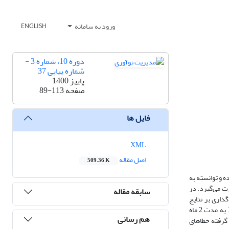
ورود به سامانه
ENGLISH
دوره 10، شماره 3 -
شماره پیاپی 37
پاییز 1400
صفحه
89-113
فایل ها
XML
اصل مقاله
509.36 K
ه و توانسته به
ت می‌گیرد. در
سابقه مقاله
ذاری بر نتایج
به‌دست‌آمده درگذشته، مصاحبه نیمه ساختاریافته با 15نفراز خبرگان تأمین مالی جمعی در شهر تهران، که در تأمین مالی فعالیت داشته‌اند، در مردادماه سال 1398 به مدت 2 ماه
هم رسانی
گرفته خطاهای