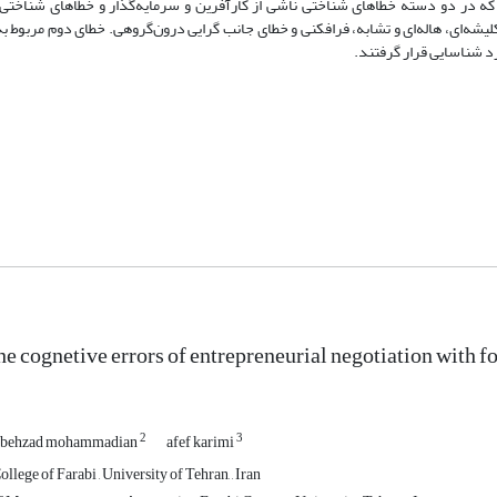
ه در دو دسته خطاهای شناختی ناشی از کارآفرین و سرمایه‌گذار و خطاهای شناختی 
یشه‌ای، هاله‌ای و تشابه، فرافکنی و خطای جانب گرایی درون‌گروهی. خطای دوم مربوط به
رد شناسایی قرار گرفتند.
the cognetive errors of entrepreneurial negotiation with 
2
3
behzad mohammadian
afef karimi
llege of Farabi , University of Tehran, , Iran