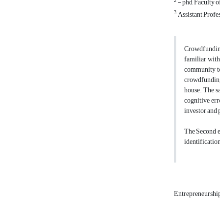
2
- phd, Faculty 
3
Assistant Profe
Crowdfunding 
familiar with
community to 
crowdfunding 
house. The sa
cognitive err
investor and 
The Second er
identificatio
Entrepreneurshi