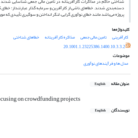
شناختی حاکم در مذاکرات کارآفرینانه در تأمین مالی جمعی شناسایی شدند ک
دسته‌بندی شدند. خطاهای ناشی از کارآفرین و سرمایه گذار عبارتنداز: خطای کل
پروژه می‌باشد مانند خطای نوآوری گرایی، لنگر انداختن و سوگیری تأییدی که مو
کلیدواژه‌ها
کارآفرینی
تامین مالی جمعی
مذاکره کارآفرینانه
خطاهای شناختی
20.1001.1.23225386.1400.10.3.3.2
موضوعات
مدل ها و فرآیندهای نوآوری
عنوان مقاله
English
focusing on crowdfunding projects
نویسندگان
English