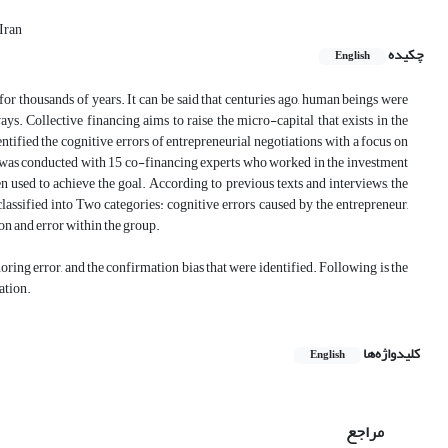
Iran
چکیده
English
r thousands of years. It can be said that centuries ago, human beings were
ays. Collective financing aims to raise the micro-capital that exists in the
entified the cognitive errors of entrepreneurial negotiations with a focus on
ew was conducted with 15 co-financing experts who worked in the investment
 used to achieve the goal. According to previous texts and interviews, the
lassified into Two categories: cognitive errors caused by the entrepreneur,
ion and error within the group.
horing error, and the confirmation bias that were identified. Following is the
ation.
کلیدواژه‌ها
English
مراجع