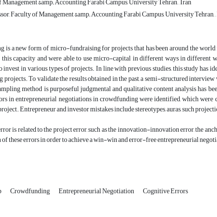
of Management &amp; Accounting Farabi Campus, University Tehran, , Iran
ssor, Faculty of Management &amp; Accounting Farabi Campus, University Tehran, , 
is a new form of micro-fundraising for projects that has been around the world fo
 this capacity and were able to use micro-capital in different ways in different w
invest in various types of projects. In line with previous studies, this study has id
projects. To validate the results obtained in the past, a semi-structured intervi
mpling method is purposeful judgmental and qualitative content analysis has been
ors in entrepreneurial negotiations in crowdfunding were identified, which were c
project. Entrepreneur and investor mistakes include stereotypes, auras, such project
ror is related to the project error, such as the innovation-innovation error, the anc
n of these errors in order to achieve a win-win and error-free entrepreneurial negoti
p
Crowdfunding
Entrepreneurial Negotiation
Cognitive Errors