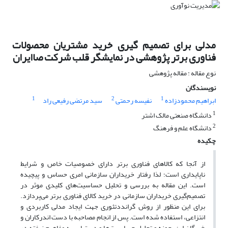
مدلی برای تصمیم گیری خرید مشتریان محصولات
فناورى برتر پژوهشی در نمایشگر قلب شرکت صاایران
نوع مقاله : مقاله پژوهشی
نویسندگان
1
2
1
ابراهیم محمودزاده
نفیسه رحمتی
سید مرتضی رفیعی راد
1
دانشگاه صنعتی مالک اشتر
2
دانشگاه علم و فرهنگ
چکیده
از آنجا که کالاهاى فناورى برتر داراى خصوصیات خاص و شرایط
ناپایدارى است؛ لذا رفتار خریداران سازمانى امرى حساس و پیچیده
است. این مقاله به بررسی و تحلیل حساسیت‌های کلیدی موثر در
تصمیم‌گیری خریداران سازمانی در خرید کالای فناورى برتر می‌پردازد.
برای این منظور از روش گرانددتئوری جهت ایجاد مدلى کاربردى و
انتزاعى، استفاده شده است. پس از انجام مصاحبه با دست اندرکاران و
خبرگان این حوزه و تحلیل حساسیت‌ها و دستیابی به مفاهیم نهفته در