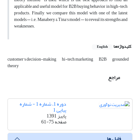
applicable and useful model for B2B buying behavior in high-tech
products. Finally, we compare this model with one of the latest
models — i.e. Manabery & Tina's model — to reveal its strengths and
weaknesses.
کلیدواژه‌ها
English
customer's decision-making
hi-tech marketing
B2B
grounded
theory
مراجع
دوره 1، شماره 1 - شماره
پیاپی 1
پاییز 1391
صفحه
61-75
فایل ها