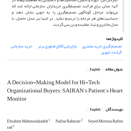
آنها، مدلی برای فرآیند تصمیم‌گیری خریداران سازمانى ارائه شد که
می‌تواند مراحل گوناگون تصمیم‌گیری را به خوبی نشان دهد و
حساسیت‌های هر مرحله را ترسیم نماید. در انتها نیز مدل حاصل، با
مدل مانابرى و تینا، مقایسه و بررسی گردید.
کلیدواژه‌ها
تصمیم گیری خرید مشتری
بازاریابی کالای فناورى برتر
خرید سازمانی
گراندد تئوری
عنوان مقاله
English
A Decision-Making Model for Hi-Tech
Organizational Buyers: SAIRAN's Patient's Heart
Monitor
نویسندگان
English
1
2
Ebrahim Mahmoodzadeh
Nafise Rahmati
Seyed Morteza Rafiee
1
rad