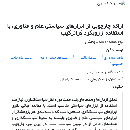
ارائه چارچوبی از ابزارهای سیاستی علم و فناوری، با
استفاده از رویکرد فراترکیب
نوع مقاله : مقاله پژوهشی
نویسندگان
1
1
1
ناصر نوروزی
شعبان الهی
علیرضا حسن زاده
حجت الله حاجی
2
حسینی
1
دانشگاه تربیت مدرس
2
سازمان پژوهش‌های علمی و صنعتی ایران
چکیده
تحقق آرمان
ها و هدف
های بلند مدت مورد نظر سیاست
گذاران، نیازمند
استفاده از ابزارهای سیاستی مناسب است. با مطالعة مبانی نظری
ابزارهای سیاست
گذاری مشخص است که دسته
بندی هر پژوهشگر از
ابزارهای سیاستی علم و فناوری وابسته به محیط سیاست
گذاری و
هدف
های خاص او در تبیین سیاست است. در ایران نیز، چارچوب
منتخب مورد تأیید سیاست
گذاران وجود ندارد. از اثرات عدم وجود این