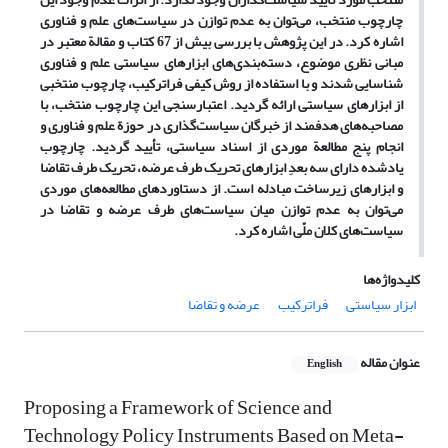
چارچوب منتخب، می
توان به عدم توازن در سیاست
های علم و فناوری
اشاره کرد. در این پژوهش با بررسی بیش از 67 کتاب و مقالة معتبر در
مبانی نظری موضوع، دسته
بندی
های ابزارهای سیاستی علم و فناوری
شناسایی شدند و با استفاده از روش کیفی فراترکیب، چارچوب منتخبی
از ابزارهای سیاستی ارائه گردید. اعتبارسنجی این چارچوب منتخب، با
مصاحبه
های هدفمند از خبرگان سیاست
گذاری در
حوزة علم و فناوری و
انجام پنج مطالعة موردی از اسناد سیاستی، تأیید گردید. چارچوب
یادشده دارای سه بعدِ ابزارهای تحریک طرف عرضه، تحریک طرف تقاضا
و ابزارهای زیرساخت مبادله است. از دستاوردهای مطالعه
های موردی
می
توان به عدم توازن میان سیاست
های طرف عرضه و تقاضا در
سیاست
های کلان ملّی اشاره کرد.
کلیدواژه‌ها
ابزار سیاستی
فراترکیب
عرضه و تقاضا
عنوان مقاله
English
Proposing a Framework of Science and
Technology Policy Instruments Based on Meta-