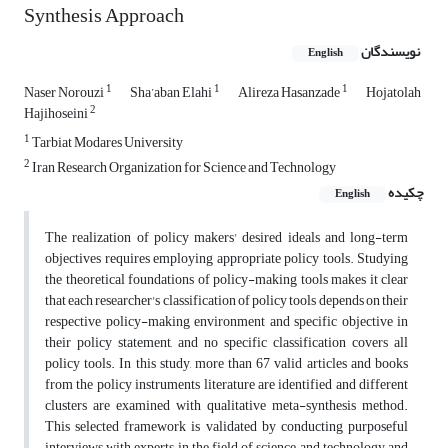
Synthesis Approach
نویسندگان
English
1
1
1
Naser Norouzi
Sha’aban Elahi
Alireza Hasanzade
Hojatolah
2
Hajihoseini
1
Tarbiat Modares University
2
Iran Research Organization for Science and Technology
چکیده
English
The realization of policy makers' desired ideals and long-term
objectives requires employing appropriate policy tools. Studying
the theoretical foundations of policy-making tools makes it clear
that each researcher's classification of policy tools depends on their
respective policy-making environment and specific objective in
their policy statement, and no specific classification covers all
policy tools. In this study, more than 67 valid articles and books
from the policy instruments literature are identified and different
clusters are examined with qualitative meta-synthesis method.
This selected framework is validated by conducting purposeful
interviews with experts in the field of science and technology and