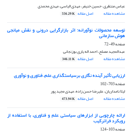
عباس منتظری، حسین خنیفر، مهدی الیاسی، مهدی محمدی
مشاهده مقاله
اصل مقاله
556.29 K
توسعه محصولات نوآورانه: اثر بازارگرایی درونی و نقش میانجی
هوش سازمانی
صفحه
49-72
عبدالمجید مصلح، احمد اله یاری بوزنجانی
مشاهده مقاله
اصل مقاله
346.11 K
ارزیابی تأثیر آینده نگاری برسیاستگذاری علم، فناوری و نوآوری
صفحه
703-102
لیلا نامداریان، علیرضا حسن زاده، مهدی مجید پور
مشاهده مقاله
اصل مقاله
473.94 K
ارائه چارچوبی از ابزارهای سیاستی علم و فناوری، با استفاده از
رویکرد فراترکیب
صفحه
103-124