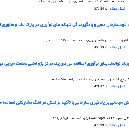
یدحبیبالله طباطبائیان، مقصود امیری، مهدی شیرازی شایسته
اصل مقاله
578.24 K
د خودسازمان دهی و یادگیرندگی شبکه های نوآوری در پارک علم و فناوری ا
شایان، سید سپهر قاضی نوری، سید حمید خداداد حسینی
اصل مقاله
458.19 K
یجاد توانمندیهای نوآوری (مطالعه موردی یک مرکز پژوهشی صنعت هوایی در 
، روح اله حاجی حسینی، رضا رادفر، کرامت ملک زاده
اصل مقاله
471.02 K
ش هیجانی بر یادگیری سازمانی با تأکید بر نقش فرهنگ مشارکتی (مطالعه 
قی، سید محمد جواد غضنفری، افسانه سعیدی زاده
اصل مقاله
473.99 K