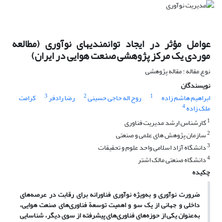
عوامل مؤثر در ایجاد توانمندیهای نوآوری (مطالعه
موردی یک مرکز پژوهشی صنعت هوایی در ایران)
نوع مقاله : مقاله پژوهشی
نویسندگان
3
2
1
ابراهیم هاشم زاده
روح اله حاجی حسینی
رضا رادفر
کرامت
4
ملک زاده
1
کارشناس ارشد مدیریت فناوری
2
سازمان پژوهش های علمی و صنعتی
3
دانشگاه آزاد اسلامی واحد علوم و تحقیقات
4
دانشگاه صنعتی مالک اشتر
چکیده
ضرورت نوآوری و به
ویژه نوآوری فناورانه برای رقابت در عرصه
های
داخلی و جهانی از یک سو و اهمیت توسعة فناوری
های صنعت هوایی،
به
عنوان یکی از حوزه
های فناوری
های پیشرفته از سوی دیگر، شناسایی