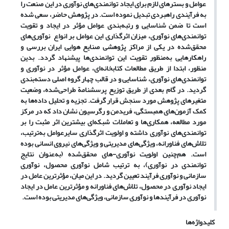
عوامل و بسترهای لازم برای ایجاد توانمندی
های نوآوری در این صنعت را
به فرآیندی راهبردی تبدیل نموده است. در پژوهش حاضر، سعی شده
است تا ضمن شناسایی و رتبه
بندی عوامل مؤثر در ایجاد و تقویت
توانمندی
های نوآوری، میزان اثرگذاری این عوامل بر انواع نوآوری
های
محقق
شده در یکی از مراکز پژوهشی صنایع هوایی ایران بررسی و
راهکارهایی به
منظور تقویت این توانمندی
ها پیشنهاد گردد. بدین
منظور، ابتدا از طریق مطالعات کتابخانه
ای، عوامل مؤثر در نوآوری و
توانمندی
های نوآوری، شناسایی و در قالب چهار گروه اصلی دسته
بندی
گردید. در گام بعدی از طریق توزیع پرسشنامة طراحی
شده، وضعیت
متغیرهای پژوهش مورد سنجش قرار گرفت. تجزیه و تحلیل داده
ها به
کمک آزمون
های همبستگی، فریدمن و رگرسیون نشان داد که در مرکز
مورد مطالعه، همکاری
ها و تعاملات شبکه
ای بیشترین اثر مثبت را بر
توانمندی
های نوآوری داشته و اولویت اثرگذاری سایرعوامل به
ترتیب،
تلاش
های فناورانه، ویژگی
های مدیریتی و ویژگی
های نیروی انسانی بوده
است. هم
چنین اولویت نوآوری-های محقق
شده (به
عنوان نتایج
توانمندی در نوآوری)، به ترتیب شامل نوآوری محصول، نوآوری
سازمانی و نوآوری فرآیند تعیین گردید. در این میان، مؤثرترین عامل در
ایجاد نوآوری در محصول، تلاش
های فناورانه و مؤثرترین عامل در ایجاد
نوآوری در فرآیندها و نوآوری سازمانی، ویژگی
های مدیریتی بوده است.
کلیدواژه‌ها