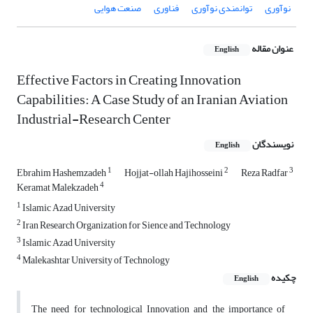
نوآوری
توانمندی نوآوری
فناوری
صنعت هوایی
عنوان مقاله
English
Effective Factors in Creating Innovation
Capabilities: A Case Study of an Iranian Aviation
Industrial-Research Center
نویسندگان
English
1
2
3
Ebrahim Hashemzadeh
Hojjat-ollah Hajihosseini
Reza Radfar
4
Keramat Malekzadeh
1
Islamic Azad University
2
Iran Research Organization for Sience and Technology
3
Islamic Azad University
4
Malekashtar University of Technology
چکیده
English
The need for technological Innovation and the importance of