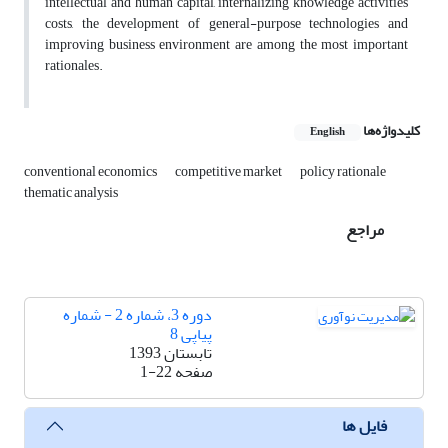
intellectual and human capital, internalizing knowledge activities
costs, the development of general-purpose technologies and
improving business environment are among the most important
rationales.
کلیدواژه‌ها
English
conventional economics
competitive market
policy rationale
thematic analysis
مراجع
دوره 3، شماره 2 - شماره
پیاپی 8
تابستان 1393
صفحه
1-22
فایل ها