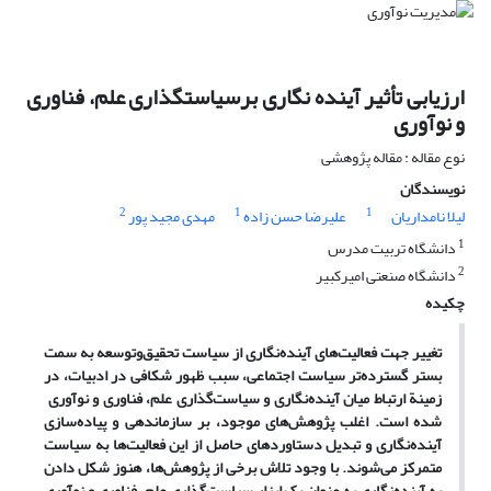
ارزیابی تأثیر آینده نگاری برسیاستگذاری علم، فناوری
و نوآوری
نوع مقاله : مقاله پژوهشی
نویسندگان
2
1
1
لیلا نامداریان
علیرضا حسن زاده
مهدی مجید پور
1
دانشگاه تربیت مدرس
2
دانشگاه صنعتی امیرکبیر
چکیده
تغییر جهت فعالیت
های آینده
نگاری از سیاست تحقیق
وتوسعه به سمت
بستر گسترده
تر سیاست اجتماعی، سبب ظهور شکافی در ادبیات، در
زمینة ارتباط میان آینده
نگاری و سیاست
گذاری علم، فناوری و نوآوری
شده است. اغلب پژوهش
های موجود، بر سازماندهی و پیاده
سازی
آینده
نگاری و تبدیل دستاوردهای حاصل از این فعالیت
ها به سیاست
متمرکز می
شوند. با وجود تلاش برخی از پژوهش
ها، هنوز شکل دادن
به آینده
نگاری به عنوان یک ابزار سیاست
گذاری علم، فناوری و نوآوری