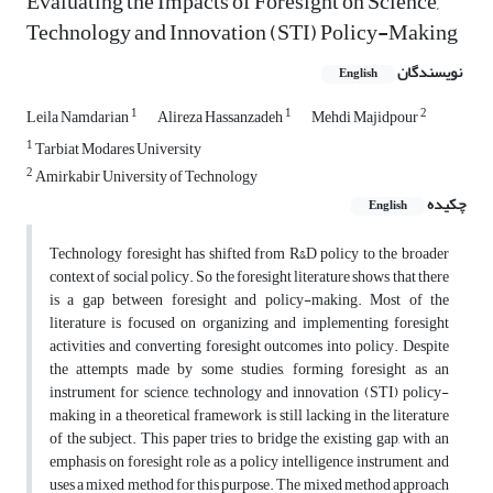
Evaluating the Impacts of Foresight on Science,
Technology and Innovation (STI) Policy-Making
نویسندگان
English
1
1
2
Leila Namdarian
Alireza Hassanzadeh
Mehdi Majidpour
1
Tarbiat Modares University
2
Amirkabir University of Technology
چکیده
English
Technology foresight has shifted from R&D policy to the broader
context of social policy. So the foresight literature shows that there
is a gap between foresight and policy-making. Most of the
literature is focused on organizing and implementing foresight
activities and converting foresight outcomes into policy. Despite
the attempts made by some studies, forming foresight as an
instrument for science, technology and innovation (STI) policy-
making in a theoretical framework is still lacking in the literature
of the subject. This paper tries to bridge the existing gap, with an
emphasis on foresight role as a policy intelligence instrument, and
uses a mixed method for this purpose. The mixed method approach