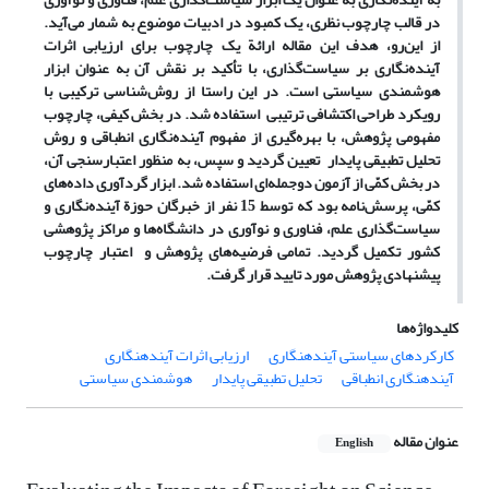
در قالب چارچوب نظری، یک کمبود در ادبیات موضوع به شمار می
آید.
از این
رو، هدف این مقاله ارائة یک چارچوب برای ارزیابی اثرات
آینده
نگاری بر سیاست
گذاری، با تأکید بر نقش آن به عنوان ابزار
هوشمندی سیاستی است. در این راستا از روش
شناسی ترکیبی با
رویکرد طراحی اکتشافی ترتیبی استفاده شد. در بخش کیفی، چارچوب
مفهومی پژوهش، با بهره
گیری از مفهوم آینده
نگاری انطباقی و روش
تحلیل تطبیقی پایدار تعیین گردید و سپس، به منظور اعتبارسنجی آن،
در بخش کمّی از آزمون دوجمله
ای استفاده شد. ابزار گردآوری داده
های
کمّی، پرسش
نامه بود که توسط 15 نفر از خبرگان حوزة آینده
نگاری و
سیاست
گذاری علم، فناوری و نوآوری در دانشگاه
ها و مراکز پژوهشی
کشور تکمیل گردید. تمامی فرضیه
های پژوهش و اعتبار چارچوب
پیشنهادی پژوهش مورد تایید قرار گرفت.
کلیدواژه‌ها
کارکردهای سیاستی آیندهنگاری
ارزیابی اثرات آیندهنگاری
آیندهنگاری انطباقی
تحلیل تطبیقی پایدار
هوشمندی سیاستی
عنوان مقاله
English