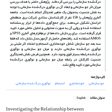
درک
شده سازمانی را بررسی کرده
اند. پژوهش حاضر با هدف بررسی
میزان اثر جو سازمانی و ابعاد آن بر نوآوری درک
شده سازمانی با توجه
به نقش جنسیت به
عنوان یک متغیر تعدیلگر انجام شده است. جامعه
آماری پژوهش را 150 نفر از کارشناسان ستادی شرکت برق منطقه
ای
خراسان تشکیل می
دهند. برای جمع
آوری داده
ها از ابزار پرسشنامه
استفاده شده و روایی آن به صورت محتوایی و تحلیل عاملی مورد تایید
قرار گرفته است. برای پردازش داده
ها از نرم
افزارهای آماری
SPSS
و
AMOS
استفاده شد. یافته
های حاصل از آزمون مدل نشان داد که فقط
سه بعد جو سازمان شامل خودمختاری، انسجام و اعتماد اثر مثبتی بر
نوآوری درک
شده سازمانی دارند و میان جو سازمانی و نوآوری
درک
شده رابطه بسیار قوی وجود دارد. همچنین فرض نقش تعدیلگری
جنسیت کارکنان در رابطه میان جو سازمانی و نوآوری درک
شده
سازمانی مورد تایید واقع نشد.
کلیدواژه‌ها
جو سازمانی
خودمختاری
انسجام
نوآوری درک شده سازمانی
عنوان مقاله
English
Investigating the Relationship between