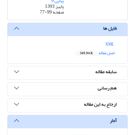
پیاپی 9
پاییز 1393
صفحه
77-99
فایل ها
XML
اصل مقاله
569.94 K
سابقه مقاله
هم رسانی
ارجاع به این مقاله
آمار