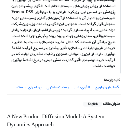
استفاده از روش
پویایی
های سیستم انجام شد.
الگوی پیشنهادی این
پژوهش بر اساس این رویکرد طراحی و با نرم
افزار
Vensim DSS
شبیه
سازی و اعتبار آن با استفاده از آزمون
های آماری و سیستمی مورد
سنجش قرار گرفته است. همچنین این الگو بر یک محصول نوین شرکت
مواد غذایی «ب آ» پیاده
سازی
گردیده و پس از اطمینان از باز تولید رفتار
سیستم واقعی، سناریو
هایی جهت بهبود روند پذیرش اجرا شده است.
نتایج بیانگر آن هستند که عامل «خرید توصیه
ای» نسبت به متغیر «
خرید از طریق تبلیغات رسانه
ای» تأثیر بیشتری بر تسریع فرآیند اشاعة
نوآوری دارد. از این
رو، عواملی همچون رضایت مشتریان اولیه که بر
فرآیند خرید توصیه
ای تأثیر گذارند، نقش مهمی در نرخ اشاعة نوآوری
خواهند داشت.
کلیدواژه‌ها
گسترش نوآوری
الگوی باس
رضایت مشتری
پویاییهای سیستم
عنوان مقاله
English
A New Product Diffusion Model: A System
Dynamics Approach