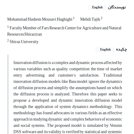
نویسندگان
English
1
2
Mohammad Hashem Mousavi Haghighi
Mehdi Tajik
1
Faculty Member of Fars Research Center for Agriculture and Natural
Resources,Shiraz,iran
2
Shiraz University
چکیده
English
Innovation diffusion is a complex and dynamic process affected by
various variables, such as quality, competition, the time of market
entry, advertising and customer's satisfaction. Traditional
innovation diffusion models, like Bass model, ignore the dynamics
of diffusion process and simplify the assumptions based on which
the diffusion process is analyzed. Therefore, this paper seeks to
propose a developed and dynamic innovation diffusion model
through the application of system dynamics methodology. This
methodology has found advocates in various fields as an effective
approach in studying dynamic and complex behaviors of economic
and social systems. The proposed model is simulated by Vensim
DSS software and its validity is verified by statistical and systemic