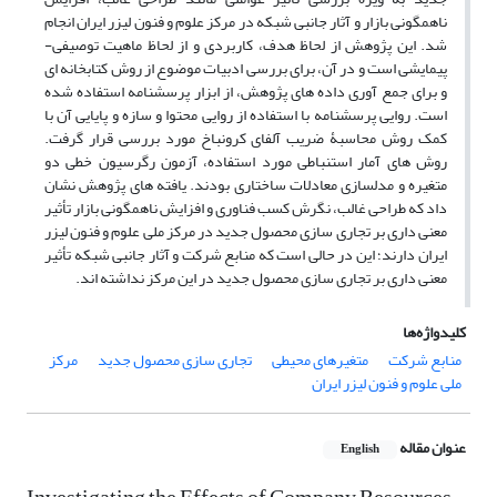
ناهمگونی بازار و آثار جانبی شبکه در مرکز علوم و فنون لیزر ایران انجام
شد. این پژوهش از لحاظ هدف، کاربردی و از لحاظ ماهیت توصیفی-
پیمایشی است و در آن، برای بررسی ادبیات موضوع از روش کتابخانه ای
و برای جمع آوری داده های پژوهش، از ابزار پرسشنامه استفاده شده
است. روایی پرسشنامه با استفاده از روایی محتوا و سازه و پایایی آن با
کمک روش محاسبۀ ضریب آلفای کرونباخ مورد بررسی قرار گرفت.
روش های آمار استنباطی مورد استفاده، آزمون رگرسیون خطی دو
متغیره و مدلسازی معادلات ساختاری بودند. یافته های پژوهش نشان
داد که طراحی غالب، نگرش کسب فناوری و افزایش ناهمگونی بازار تأثیر
معنی داری بر تجاری سازی محصول جدید در مرکز ملی علوم و فنون لیزر
ایران دارند؛ این در حالی است که منابع شرکت و آثار جانبی شبکه تأثیر
معنی داری بر تجاری سازی محصول جدید در این مرکز نداشته اند.
کلیدواژه‌ها
منابع شرکت
متغیرهای محیطی
تجاری سازی محصول جدید
مرکز
ملی علوم و فنون لیزر ایران
عنوان مقاله
English