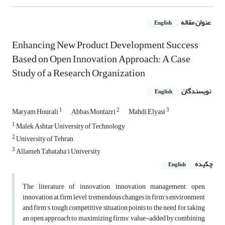
عنوان مقاله
English
Enhancing New Product Development Success
Based on Open Innovation Approach: A Case
Study of a Research Organization
نویسندگان
English
1
2
3
Maryam Hourali
Abbas Montazri
Mahdi Elyasi
1
Malek Ashtar University of Technology
2
University of Tehran
3
Allameh Tabataba’i University
چکیده
English
The literature of innovation, innovation management, open
innovation at firm level, tremendous changes in firm's environment
and firm's tough competitive situation points to the need for taking
an open approach to maximizing firms' value-added by combining