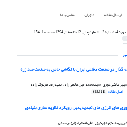
ارسال مقاله
داوران
تماس با ما
دوره 4، شماره 2 - شماره پیاپی 12، تابستان 1394، صفحه 1-154
ی
ه گذار در صنعت دفاعی ایران با نگاهی خاص به صنعت ضد زره
پهر قاضی نوری، سیدمحمدامین قانعی راد، حمیدرضا فرتوک زاده
اصل مقاله
665.32 K
وری های انرژی های تجدیدپذیر: رویکرد نظریه سازی بنیادی
غریبی، مهدی مجیدپور، علی اصغر انواری رستمی