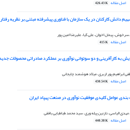
اصل مقاله
426.43 K
یم دانش کارکنان در یک سازمان با فناوری پیشرفته مبتنی بر نظریه رفتار
خوش، پیمان اخوان، علی کیا، علیرضا امین پور
اصل مقاله
415 K
ایش به کارآفرینی و دو سوتوانی نوآوری بر عملکرد صادراتی محصولات ج
 ابراهیم پور ازبری، میلاد هوشمند چایجانی
اصل مقاله
430.54 K
 بندی عوامل کلیدی موفقیت نوآوری در صنعت پهپاد ایران
دی الیاسی، نازنین پیله وری، سید محمد طباطبایی بافقی
اصل مقاله
440.38 K