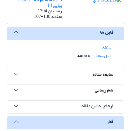
پیاپی 14
زمستان 1394
صفحه
107-130
فایل ها
XML
اصل مقاله
440.38 K
سابقه مقاله
هم رسانی
ارجاع به این مقاله
آمار