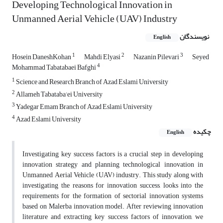
Developing Technological Innovation in
Unmanned Aerial Vehicle (UAV) Industry
نویسندگان
English
1
2
3
Hosein DaneshKohan
Mahdi Elyasi
Nazanin Pilevari
Seyed
4
Mohammad Tabatabaei Bafghi
1
Science and Research Branch of Azad Eslami University
2
Allameh Tabataba’ei University
3
Yadegar Emam Branch of Azad Eslami University
4
Azad Eslami University
چکیده
English
Investigating key success factors is a crucial step in developing
innovation strategy and planning technological innovation in
Unmanned Aerial Vehicle (UAV) industry. This study along with
investigating the reasons for innovation success, looks into the
requirements for the formation of sectorial innovation systems
based on Malerba innovation model. After reviewing innovation
literature and extracting key success factors of innovation, we