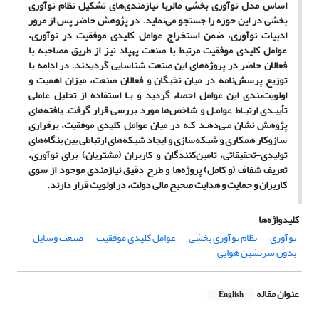
اساس مدل نوآوری بخشی مالربا نیازمندی
های تشکیل نظام نوآوری
بخشی در این حوزه را جستجو می
نماید. در پژوهش حاضر پس از مرور
ادبیات نوآوری، ضمن استخراج عوامل کلیدی موفقیت در نوآوری،
عوامل کلیدی موفقیت مرتبط با صنعت پهپاد نیز از طریق مصاحبه با
فعالان حاضر در پروژه‌های این صنعت شناسایی گردیدند. در ادامه با
توزیع پرسش‌نامه در میان نخبگان و فعالان صنعت، میزان اهمیت و
اولویت‌بندی این عوامل احصاء گردید و بـا استفاده از تحلیل عاملی
تأییـدی ارتبـاط عوامـل و شاخص‌ها مورد بررسی قرار گرفت. یافته‌های
پژوهش نشان مـی‌دهـد کـه در میان عوامل کلیدی موفقیت، برقراری
سازوکار همکاری و شبکه‌سازی و ایجاد شبکه‌های ارتباطی بین بنگاه‌های
تولیدی-تحقیقاتی، تامین‌کنندگان و کاربران (مشتریان) برای نوآوری،
تعریف شفاف (و کامل) پروژه‌ها و طرح دقیق نیازمندی موجود از سوی
کاربران و حمایت و هدایت صحیح مالی دولت، در اولویت قرار دارند.
کلیدواژه‌ها
نوآوری
نظام نوآوری بخشی
عوامل کلیدی موفقیت
صنعت وسایل
بدون سرنشین هوایی
عنوان مقاله
English