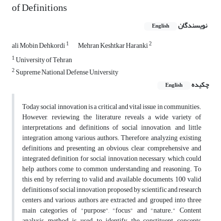
of Definitions
نویسندگان
English
1
2
ali Mobin Dehkordi
Mehran Keshtkar Haranki
1
University of Tehran
2
Supreme National Defense University
چکیده
English
Today social innovation is a critical and vital issue in communities.
However, reviewing the literature reveals a wide variety of
interpretations and definitions of social innovation, and little
integration among various authors. Therefore, analyzing existing
definitions and presenting an obvious, clear, comprehensive and
integrated definition for social innovation necessary, which could
help authors come to common understanding and reasoning. To
this end, by referring to valid and available documents, 100 valid
definitions of social innovation proposed by scientific and research
centers and various authors are extracted and grouped into three
main categories of "purpose", "focus" and "nature." Content
analysis method is used to identify the constituent concepts,