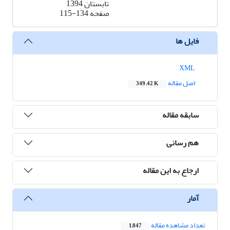
تابستان 1394
صفحه
115-134
فایل ها
XML
اصل مقاله
349.42 K
سابقه مقاله
هم رسانی
ارجاع به این مقاله
آمار
تعداد مشاهده مقاله
1,847