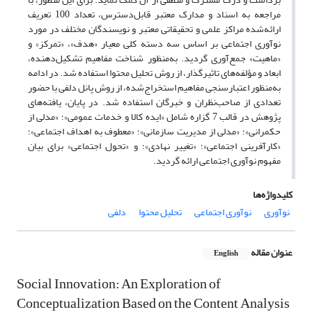
مراجعه به اسناد و مدارک معتبر قابل‌دسترس، تعداد 100 تعریف
ارائه‌شده مراکز علمی و تحقیقاتی معتبر و نویسندگان مختلف در مورد
نوآوری اجتماعی بر اساس سه دسته کلی معیار «هدف»، «تمرکز» و
«ماهیت» جمع‌آوری گردید. به‌منظور شناخت مفاهیم تشکیل‌دهنده،
ابعاد و مؤلفه‌های تاثیرگذار، از روش تحلیل محتوا استفاده شد. در ادامه
به‌منظور اعتبارسنجی مفاهیم استخراج‌شده، از روش پانل دلفی با حضور
تعدادی از صاحب‌نظران و خبرگان استفاده شد. در پایان، یافته‌های
پژوهش در قالب 7 گزاره شامل «ایده کالا و خدمات عمومی»؛ «مدلی از
حکمرانی»؛ «مدلی از مدیریت سازمانی»؛ «معطوف به اهداف اجتماعی»؛
«کارآفرینی اجتماعی»؛ «تغییر نهادی»؛ و «تحول اجتماعی» برای بیان
مفهوم نوآوری اجتماعی ارائه گردید.
کلیدواژه‌ها
نوآوری
نوآوری اجتماعی
تحلیل محتوا
دلفی
عنوان مقاله
English
Social Innovation: An Exploration of
Conceptualization Based on the Content Analysis