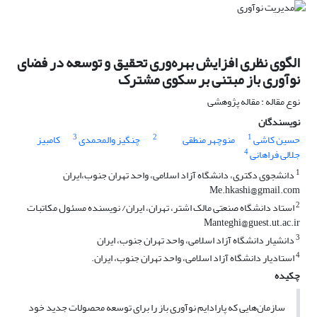
الگوی نظری افزایش بهره‌وری تحقیق و توسعه در فضای
نوآوری باز مبتنی بر سکوی مشترک
نوع مقاله : مقاله پژوهشی
نویسندگان
3
2
1
حسین کاشی
منوچهر منطقی
چنگیز والمحمدی
کامبیز
4
جلالی فراهانی
1
دانشجوی دکتری، دانشگاه آزاد اسلامی، واحد تهران جنوب،ایران
Me.hkashi@gmail.com
2
استاد دانشگاه صنعتی مالک اشتر، تهران، ایران/ نویسنده مسئول مکاتبات
Manteghi@guest.ut.ac.ir
3
دانشیار دانشگاه آزاد اسلامی، واحد تهران جنوب، ایران
4
استادیار دانشگاه آزاد اسلامی، واحد تهران جنوب، ایران.
چکیده
سازمان‌هایی که پارادایم نوآوری باز را برای توسعه محصولات جدید خود