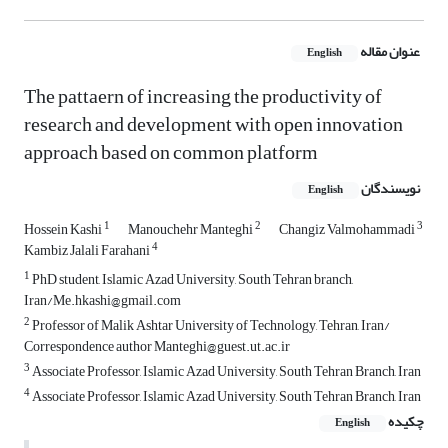
عنوان مقاله
English
The pattaern of increasing the productivity of
research and development with open innovation
approach based on common platform
نویسندگان
English
1
2
3
Hossein Kashi
Manouchehr Manteghi
Changiz Valmohammadi
4
Kambiz Jalali Farahani
1
PhD student, Islamic Azad University, South Tehran branch,
Iran/Me.hkashi@gmail.com
2
Professor of Malik Ashtar University of Technology, Tehran, Iran/
Correspondence author Manteghi@guest.ut.ac.ir
3
Associate Professor, Islamic Azad University, South Tehran Branch, Iran
4
Associate Professor, Islamic Azad University, South Tehran Branch, Iran
چکیده
English