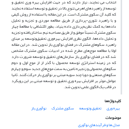
انتخاب می نمایند، نیاز دارند که در جهت افزایش بهره وری تحقیق و
توسعه از راهبردهای اهرمی تنوع بالا در تحقیق و توسعه استفاده نمایند
که کلید آن سکوی مشترک است. در این مقاله با استفاده از روش کیفی
و با راهبرد تئوری-پردازی از طریق مطالعه موردی و تجزیه و تحلیل
داده‌ها به کمک نظریه‌پردازی داده بنیاد، بطور اکتشافی با مطالعۀ چهار
سکوی مشترک نسبتاً موفق و از طریق مصاحبه نیم‌ ساختاریافته و تجزیه
و تحلیل داده‌ها، الگوی نظری افزایش بهره‌وری تحقیق‌وتوسعه بر مبنای
راهبرد سکوهای مشترک در فضای نوآوری باز تدوین شد. در این مقاله
اولا با مطالعه موج‌های مطرح شده در ادبیات سکوی مشترک مشخص
شد که در فضای نوآوری باز سازمان‌های تحقیق و توسعه ضرورت دارد
که در زمینه استراتژی توسعه محصول با گذر از از موج اول و دوم
سکوهای محصولی و زنجیره تامین به سمت موج‌های جدید سوم و چهارم
سکوهای صنعتی و دویا چند سویه مبتنی بر نوآوری بار حرکت کنند. ثانیا
عوامل موثر بر افزایش بهره وری تحقیق و توسعه مبتنی بر این رویکرد
در قالب یک الگوی علمی تدوین شد.
کلیدواژه‌ها
بهره وری
تحقیق وتوسعه
سکوی مشترک
نوآوری باز
موضوعات
مدل ها و فرآیندهای نوآوری