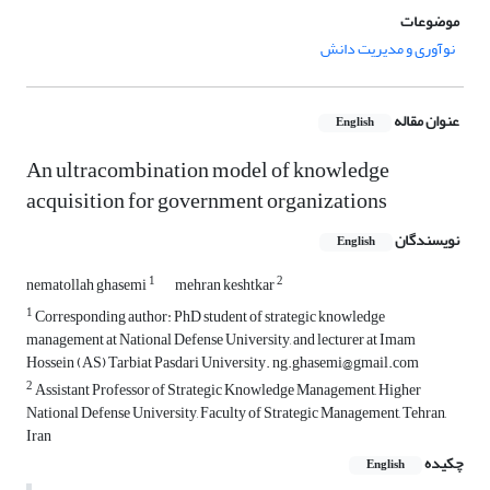
موضوعات
نوآوری و مدیریت دانش
عنوان مقاله
English
An ultracombination model of knowledge
acquisition for government organizations
نویسندگان
English
1
2
nematollah ghasemi
mehran keshtkar
1
Corresponding author: PhD student of strategic knowledge
management at National Defense University, and lecturer at Imam
Hossein (AS) Tarbiat Pasdari University. ng.ghasemi@gmail.com
2
Assistant Professor of Strategic Knowledge Management, Higher
National Defense University, Faculty of Strategic Management, Tehran,
Iran
چکیده
English