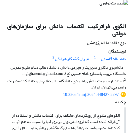
الگوی فراترکیب اکتساب دانش برای سازمان‌های
دولتی
نوع مقاله : مقاله پژوهشی
نویسندگان
2
1
نعمت اله قاسمی
مهران کشتکار هرانکی
1
دانشجوی دکتری مدیریت راهبردی دانش دانشگاه عالی دفاع ملی و مدرس
دانشگاه تربیت پاسداری امام حسین (ع)، ng.ghasemi@gmail.com.
2
استادیار مدیریت دانش راهبردی دانشگاه عالی دفاع ملی، دانشکده مدیریت
راهبردی، تهران، ایران.
10.22034/imj.2024.448427.2797
چکیده
الگوهای متنوع از رویکردهای مختلف برای اکتساب دانش و استفاده از
آن ارائه شده است که لزوماً نمی‌توان برتری آنها را نسبت به هم اثبات
کرد؛ اما عدم موفقیت این الگوها برای گره‌گشایی چالش‌ها و مسائل کاری