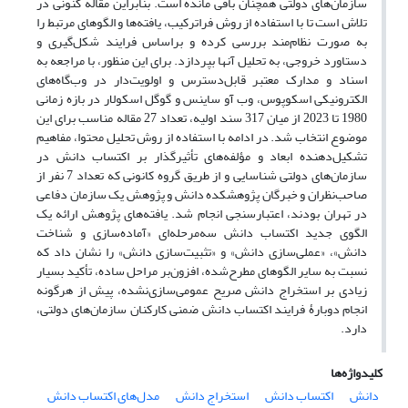
سازمان‌های دولتی همچنان باقی مانده است. بنابراین مقاله کنونی در
تلاش است تا با استفاده از روش فراترکیب، یافته‌ها و الگوهای مرتبط را
به صورت نظا‌م‌مند بررسی کرده و براساس فرایند شکل‌گیری و
دستاورد خروجی، به تحلیل آنها بپردازد. برای این منظور، با مراجعه به
اسناد و مدارک معتبر قابل‌دسترس و اولویت‌دار در وب‌گاه‌‌های
الکترونیکی اسکوپوس، وب آو ساینس و گوگل اسکولار در بازه زمانی
1980 تا 2023 از میان 317 سند اولیه، تعداد 27 مقاله مناسب برای این
موضوع انتخاب شد. در ادامه با استفاده از روش تحلیل محتوا، مفاهیم
تشکیل‌دهنده ابعاد و مؤلفه‌های تأثیرگذار بر اکتساب دانش در
سازمان‌های دولتی شناسایی و از طریق گروه کانونی که تعداد 7 نفر از
صاحب‌نظران و خبرگان پژوهشکده دانش و پژوهش یک سازمان دفاعی
در تهران بودند، اعتبارسنجی انجام شد. یافته‌های پژوهش ارائه یک
الگوی جدید اکتساب دانش سه‌مرحله‌ای «آماده‌سازی و شناخت
دانش»، «عملی‌سازی دانش» و «تثبیت‌سازی دانش» را نشان داد که
نسبت به سایر الگوهای مطرح‌شده، افزون‌بر مراحل ساده، تأکید بسیار
زیادی بر استخراج دانش‌ صریح عمومی‌سازی‌نشده، پیش از هرگونه
انجام دوبارۀ فرایند اکتساب دانش ضمنی کارکنان سازمان‌های دولتی،
دارد.
کلیدواژه‌ها
دانش
اکتساب دانش
استخراج دانش
مدل‌های اکتساب دانش